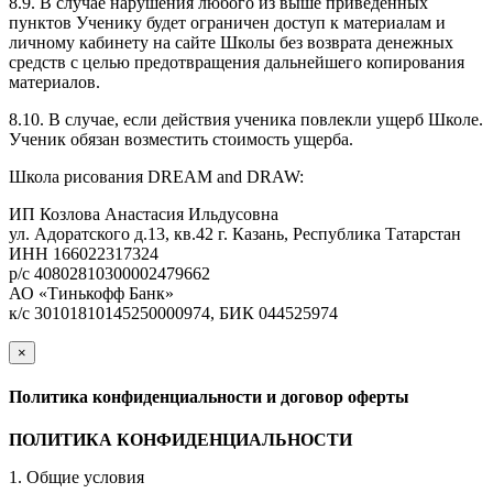
8.9. В случае нарушения любого из выше приведенных
пунктов Ученику будет ограничен доступ к материалам и
личному кабинету на сайте Школы без возврата денежных
средств с целью предотвращения дальнейшего копирования
материалов.
8.10. В случае, если действия ученика повлекли ущерб Школе.
Ученик обязан возместить стоимость ущерба.
Школа рисования DREAM and DRAW:
ИП Козлова Анастасия Ильдусовна
ул. Адоратского д.13, кв.42 г. Казань, Республика Татарстан
ИНН 166022317324
р/с 40802810300002479662
АО «Тинькофф Банк»
к/с 30101810145250000974, БИК 044525974
×
закрыть
Политика конфиденциальности и договор оферты
ПОЛИТИКА КОНФИДЕНЦИАЛЬНОСТИ
1. Общие условия