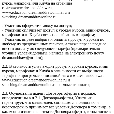
курса, марафона или Клуба на страница
сайтовwww.dreamanddraw.ru,
www.education.dreamanddrawonline.ru и
sketching.dreamanddrawonline.ru
- Участник оформляет заявку на доступ;
- Участник оплачивает доступ к урокам курсов, мини-курсов,
марафонах или Клуба согласно выбранным тарифам;
- Участник вправе выбрать и оплатить доступ к урокам по
любому из предложенных тарифов, а также вправе позднее
внести доплату до следующего тарифа (предварительно
уточнив условия доплаты, написав на электронную почту
dreamanddraw@mail.ru);
2.2. В стоимость услуг входит доступ к урокам курсов, мини-
курсов, марафонах и Клуба в зависимости от выбранного
тарифа по программе, описанной на www.dreamanddraw.ru,
www.education.dreamanddrawonline.ru и
sketching.dreamanddrawonline.ru на момент оплаты;
2.3. Осуществляя акцепт Договора-оферты в порядке,
определенным в п.2.1. Договора-оферты, Участник
гарантирует, что ознакомлен, соглашается полностью и
безоговорочно принимает все условия Договора в том виде, в
каком они изложены в тексте Договора-оферты, в том числе в