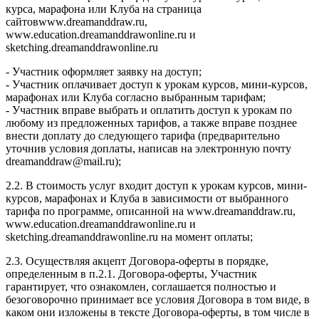
курса, марафона или Клуба на страница
сайтовwww.dreamanddraw.ru,
www.education.dreamanddrawonline.ru и
sketching.dreamanddrawonline.ru
- Участник оформляет заявку на доступ;
- Участник оплачивает доступ к урокам курсов, мини-курсов,
марафонах или Клуба согласно выбранным тарифам;
- Участник вправе выбрать и оплатить доступ к урокам по
любому из предложенных тарифов, а также вправе позднее
внести доплату до следующего тарифа (предварительно
уточнив условия доплаты, написав на электронную почту
dreamanddraw@mail.ru);
2.2. В стоимость услуг входит доступ к урокам курсов, мини-
курсов, марафонах и Клуба в зависимости от выбранного
тарифа по программе, описанной на www.dreamanddraw.ru,
www.education.dreamanddrawonline.ru и
sketching.dreamanddrawonline.ru на момент оплаты;
2.3. Осуществляя акцепт Договора-оферты в порядке,
определенным в п.2.1. Договора-оферты, Участник
гарантирует, что ознакомлен, соглашается полностью и
безоговорочно принимает все условия Договора в том виде, в
каком они изложены в тексте Договора-оферты, в том числе в