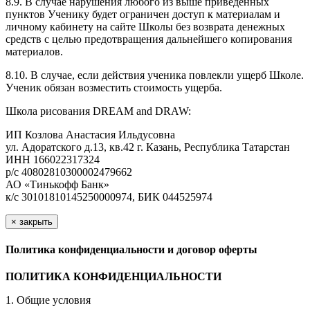
8.9. В случае нарушения любого из выше приведенных
пунктов Ученику будет ограничен доступ к материалам и
личному кабинету на сайте Школы без возврата денежных
средств с целью предотвращения дальнейшего копирования
материалов.
8.10. В случае, если действия ученика повлекли ущерб Школе.
Ученик обязан возместить стоимость ущерба.
Школа рисования DREAM and DRAW:
ИП Козлова Анастасия Ильдусовна
ул. Адоратского д.13, кв.42 г. Казань, Республика Татарстан
ИНН 166022317324
р/с 40802810300002479662
АО «Тинькофф Банк»
к/с 30101810145250000974, БИК 044525974
×
закрыть
Политика конфиденциальности и договор оферты
ПОЛИТИКА КОНФИДЕНЦИАЛЬНОСТИ
1. Общие условия