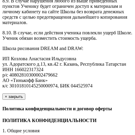
8.9. В случае нарушения любого из выше приведенных
пунктов Ученику будет ограничен доступ к материалам и
личному кабинету на сайте Школы без возврата денежных
средств с целью предотвращения дальнейшего копирования
материалов.
8.10. В случае, если действия ученика повлекли ущерб Школе.
Ученик обязан возместить стоимость ущерба.
Школа рисования DREAM and DRAW:
ИП Козлова Анастасия Ильдусовна
ул. Адоратского д.13, кв.42 г. Казань, Республика Татарстан
ИНН 166022317324
р/с 40802810300002479662
АО «Тинькофф Банк»
к/с 30101810145250000974, БИК 044525974
×
закрыть
Политика конфиденциальности и договор оферты
ПОЛИТИКА КОНФИДЕНЦИАЛЬНОСТИ
1. Общие условия