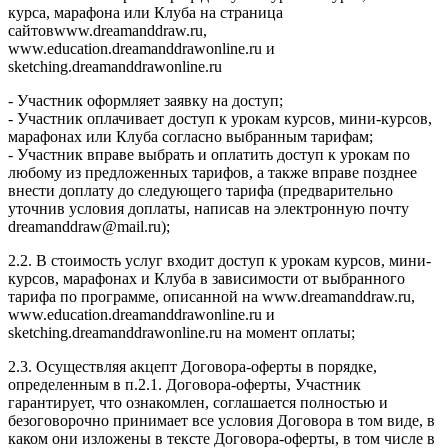
курса, марафона или Клуба на страница
сайтовwww.dreamanddraw.ru,
www.education.dreamanddrawonline.ru и
sketching.dreamanddrawonline.ru
- Участник оформляет заявку на доступ;
- Участник оплачивает доступ к урокам курсов, мини-курсов,
марафонах или Клуба согласно выбранным тарифам;
- Участник вправе выбрать и оплатить доступ к урокам по
любому из предложенных тарифов, а также вправе позднее
внести доплату до следующего тарифа (предварительно
уточнив условия доплаты, написав на электронную почту
dreamanddraw@mail.ru);
2.2. В стоимость услуг входит доступ к урокам курсов, мини-
курсов, марафонах и Клуба в зависимости от выбранного
тарифа по программе, описанной на www.dreamanddraw.ru,
www.education.dreamanddrawonline.ru и
sketching.dreamanddrawonline.ru на момент оплаты;
2.3. Осуществляя акцепт Договора-оферты в порядке,
определенным в п.2.1. Договора-оферты, Участник
гарантирует, что ознакомлен, соглашается полностью и
безоговорочно принимает все условия Договора в том виде, в
каком они изложены в тексте Договора-оферты, в том числе в