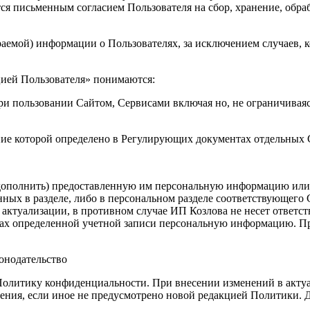
ся письменным согласием Пользователя на сбор, хранение, обра
раемой) информации о Пользователях, за исключением случаев, к
цией Пользователя» понимаются:
и пользовании Сайтом, Сервисами включая но, не ограничиваясь
ение которой определено в Регулирующих документах отдельных
 дополнить) предоставленную им персональную информацию или е
ых в разделе, либо в персональном разделе соответствующего С
ктуализации, в противном случае ИП Козлова не несет ответстве
ках определенной учетной записи персональную информацию. Пр
онодательство
Политику конфиденциальности. При внесении изменений в актуа
ения, если иное не предусмотрено новой редакцией Политики. Д