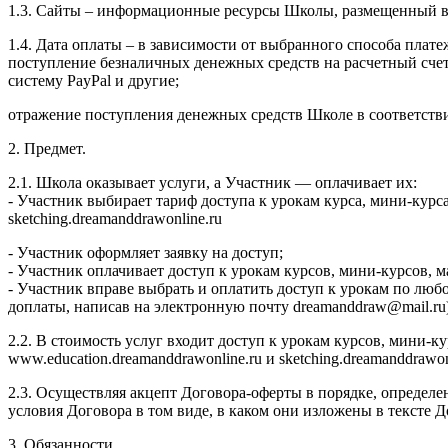
1.3. Сайты – информационные ресурсы Школы, размещенный в се
1.4. Дата оплаты – в зависимости от выбранного способа плате
поступление безналичных денежных средств на расчетный сч
систему PayPal и другие;
отражение поступления денежных средств Школе в соответств
2. Предмет.
2.1. Школа оказывает услуги, а Участник — оплачивает их:
- Участник выбирает тариф доступа к урокам курса, мини-курс
sketching.dreamanddrawonline.ru
- Участник оформляет заявку на доступ;
- Участник оплачивает доступ к урокам курсов, мини-курсов,
- Участник вправе выбрать и оплатить доступ к урокам по люб
доплаты, написав на электронную почту dreamanddraw@mail.ru)
2.2. В стоимость услуг входит доступ к урокам курсов, мини-
www.education.dreamanddrawonline.ru и sketching.dreamanddrawo
2.3. Осуществляя акцепт Договора-оферты в порядке, определе
условия Договора в том виде, в каком они изложены в тексте
3. Обязанности.