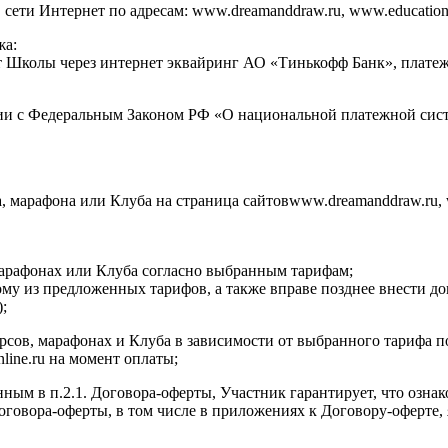
ти Интернет по адресам: www.dreamanddraw.ru, www.education.dr
жа:
ет Школы через интернет эквайринг АО «Тинькофф Банк», плат
ии с Федеральным Законом РФ «О национальной платежной сист
а, марафона или Клуба на страница сайтовwww.dreamanddraw.ru, 
 марафонах или Клуба согласно выбранным тарифам;
ому из предложенных тарифов, а также вправе позднее внести д
;
курсов, марафонах и Клуба в зависимости от выбранного тарифа 
nline.ru на момент оплаты;
нным в п.2.1. Договора-оферты, Участник гарантирует, что озна
 Договора-оферты, в том числе в приложениях к Договору-оферт