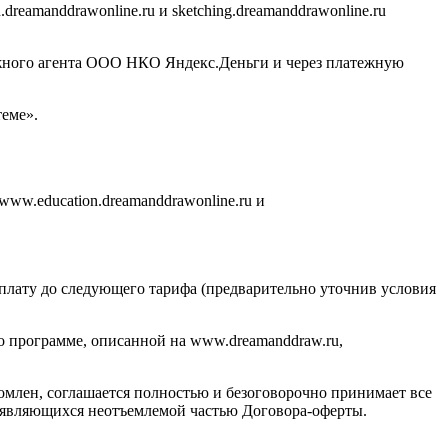
eamanddrawonline.ru и sketching.dreamanddrawonline.ru
ежного агента ООО НКО Яндекс.Деньги и через платежную
еме».
www.education.dreamanddrawonline.ru и
оплату до следующего тарифа (предварительно уточнив условия
по программе, описанной на www.dreamanddraw.ru,
комлен, соглашается полностью и безоговорочно принимает все
е, являющихся неотъемлемой частью Договора-оферты.