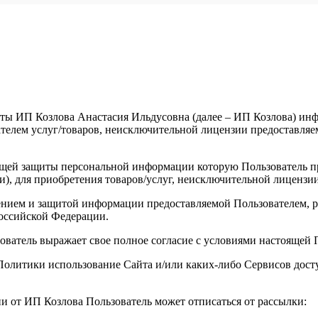
ты ИП Козлова Анастасия Ильдусовна (далее – ИП Козлова) инфо
елем услуг/товаров, неисключительной лицензии предоставляемы
щей защиты персональной информации которую Пользователь пре
и), для приобретения товаров/услуг, неисключительной лицензи
анением и защитой информации предоставляемой Пользователем
оссийской Федерации.
зователь выражает свое полное согласие с условиями настоящей
й Политики использование Сайта и/или каких-либо Сервисов до
ии от ИП Козлова Пользователь может отписаться от рассылки: