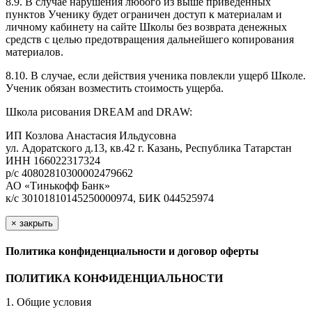
8.9. В случае нарушения любого из выше приведенных
пунктов Ученику будет ограничен доступ к материалам и
личному кабинету на сайте Школы без возврата денежных
средств с целью предотвращения дальнейшего копирования
материалов.
8.10. В случае, если действия ученика повлекли ущерб Школе.
Ученик обязан возместить стоимость ущерба.
Школа рисования DREAM and DRAW:
ИП Козлова Анастасия Ильдусовна
ул. Адоратского д.13, кв.42 г. Казань, Республика Татарстан
ИНН 166022317324
р/с 40802810300002479662
АО «Тинькофф Банк»
к/с 30101810145250000974, БИК 044525974
×
закрыть
Политика конфиденциальности и договор оферты
ПОЛИТИКА КОНФИДЕНЦИАЛЬНОСТИ
1. Общие условия