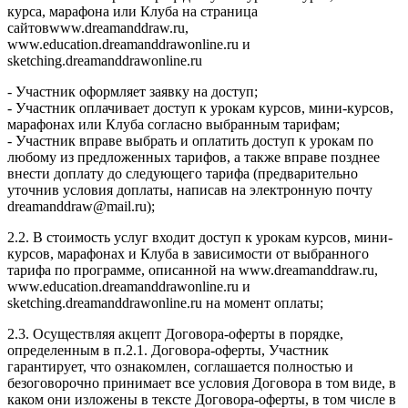
курса, марафона или Клуба на страница
сайтовwww.dreamanddraw.ru,
www.education.dreamanddrawonline.ru и
sketching.dreamanddrawonline.ru
- Участник оформляет заявку на доступ;
- Участник оплачивает доступ к урокам курсов, мини-курсов,
марафонах или Клуба согласно выбранным тарифам;
- Участник вправе выбрать и оплатить доступ к урокам по
любому из предложенных тарифов, а также вправе позднее
внести доплату до следующего тарифа (предварительно
уточнив условия доплаты, написав на электронную почту
dreamanddraw@mail.ru);
2.2. В стоимость услуг входит доступ к урокам курсов, мини-
курсов, марафонах и Клуба в зависимости от выбранного
тарифа по программе, описанной на www.dreamanddraw.ru,
www.education.dreamanddrawonline.ru и
sketching.dreamanddrawonline.ru на момент оплаты;
2.3. Осуществляя акцепт Договора-оферты в порядке,
определенным в п.2.1. Договора-оферты, Участник
гарантирует, что ознакомлен, соглашается полностью и
безоговорочно принимает все условия Договора в том виде, в
каком они изложены в тексте Договора-оферты, в том числе в