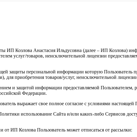
ты ИП Козлова Анастасия Ильдусовна (далее – ИП Козлова) инфо
елем услуг/товаров, неисключительной лицензии предоставляемы
щей защиты персональной информации которую Пользователь пре
и), для приобретения товаров/услуг, неисключительной лицензи
анением и защитой информации предоставляемой Пользователем
оссийской Федерации.
зователь выражает свое полное согласие с условиями настоящей
й Политики использование Сайта и/или каких-либо Сервисов до
ии от ИП Козлова Пользователь может отписаться от рассылки: