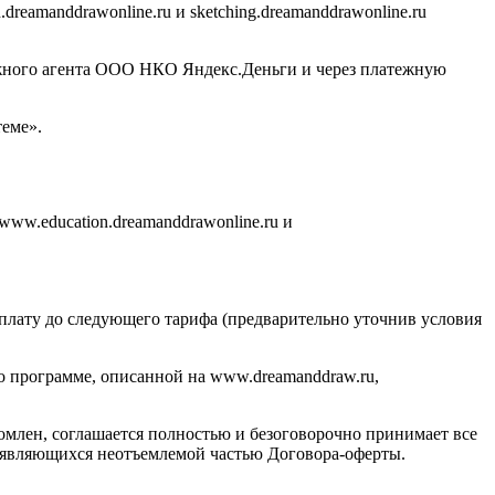
eamanddrawonline.ru и sketching.dreamanddrawonline.ru
ежного агента ООО НКО Яндекс.Деньги и через платежную
еме».
www.education.dreamanddrawonline.ru и
оплату до следующего тарифа (предварительно уточнив условия
по программе, описанной на www.dreamanddraw.ru,
комлен, соглашается полностью и безоговорочно принимает все
е, являющихся неотъемлемой частью Договора-оферты.