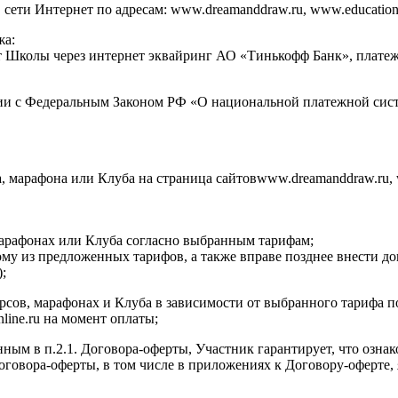
ти Интернет по адресам: www.dreamanddraw.ru, www.education.dr
жа:
ет Школы через интернет эквайринг АО «Тинькофф Банк», плат
ии с Федеральным Законом РФ «О национальной платежной сист
а, марафона или Клуба на страница сайтовwww.dreamanddraw.ru, 
 марафонах или Клуба согласно выбранным тарифам;
ому из предложенных тарифов, а также вправе позднее внести д
;
курсов, марафонах и Клуба в зависимости от выбранного тарифа 
nline.ru на момент оплаты;
нным в п.2.1. Договора-оферты, Участник гарантирует, что озна
 Договора-оферты, в том числе в приложениях к Договору-оферт