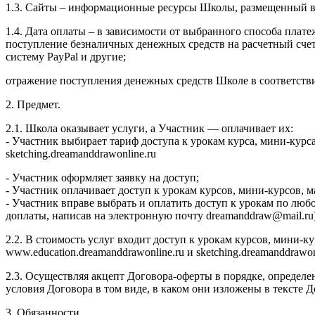
1.3. Сайты – информационные ресурсы Школы, размещенный в се
1.4. Дата оплаты – в зависимости от выбранного способа плате
поступление безналичных денежных средств на расчетный сч
систему PayPal и другие;
отражение поступления денежных средств Школе в соответств
2. Предмет.
2.1. Школа оказывает услуги, а Участник — оплачивает их:
- Участник выбирает тариф доступа к урокам курса, мини-курс
sketching.dreamanddrawonline.ru
- Участник оформляет заявку на доступ;
- Участник оплачивает доступ к урокам курсов, мини-курсов,
- Участник вправе выбрать и оплатить доступ к урокам по люб
доплаты, написав на электронную почту dreamanddraw@mail.ru)
2.2. В стоимость услуг входит доступ к урокам курсов, мини-
www.education.dreamanddrawonline.ru и sketching.dreamanddrawo
2.3. Осуществляя акцепт Договора-оферты в порядке, определе
условия Договора в том виде, в каком они изложены в тексте
3. Обязанности.