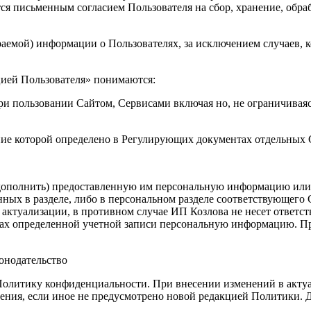
ся письменным согласием Пользователя на сбор, хранение, обра
раемой) информации о Пользователях, за исключением случаев, к
цией Пользователя» понимаются:
и пользовании Сайтом, Сервисами включая но, не ограничиваясь
ение которой определено в Регулирующих документах отдельных
 дополнить) предоставленную им персональную информацию или е
ых в разделе, либо в персональном разделе соответствующего С
ктуализации, в противном случае ИП Козлова не несет ответстве
ках определенной учетной записи персональную информацию. Пр
онодательство
Политику конфиденциальности. При внесении изменений в актуа
ения, если иное не предусмотрено новой редакцией Политики. Д