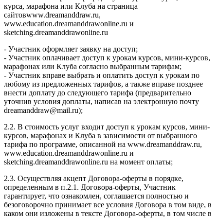
курса, марафона или Клуба на страница
сайтовwww.dreamanddraw.ru,
www.education.dreamanddrawonline.ru и
sketching.dreamanddrawonline.ru
- Участник оформляет заявку на доступ;
- Участник оплачивает доступ к урокам курсов, мини-курсов,
марафонах или Клуба согласно выбранным тарифам;
- Участник вправе выбрать и оплатить доступ к урокам по
любому из предложенных тарифов, а также вправе позднее
внести доплату до следующего тарифа (предварительно
уточнив условия доплаты, написав на электронную почту
dreamanddraw@mail.ru);
2.2. В стоимость услуг входит доступ к урокам курсов, мини-
курсов, марафонах и Клуба в зависимости от выбранного
тарифа по программе, описанной на www.dreamanddraw.ru,
www.education.dreamanddrawonline.ru и
sketching.dreamanddrawonline.ru на момент оплаты;
2.3. Осуществляя акцепт Договора-оферты в порядке,
определенным в п.2.1. Договора-оферты, Участник
гарантирует, что ознакомлен, соглашается полностью и
безоговорочно принимает все условия Договора в том виде, в
каком они изложены в тексте Договора-оферты, в том числе в