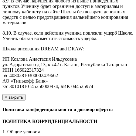
8.9. В случае нарушения любого из выше приведенных
пунктов Ученику будет ограничен доступ к материалам и
личному кабинету на сайте Школы без возврата денежных
средств с целью предотвращения дальнейшего копирования
материалов.
8.10. В случае, если действия ученика повлекли ущерб Школе.
Ученик обязан возместить стоимость ущерба.
Школа рисования DREAM and DRAW:
ИП Козлова Анастасия Ильдусовна
ул. Адоратского д.13, кв.42 г. Казань, Республика Татарстан
ИНН 166022317324
р/с 40802810300002479662
АО «Тинькофф Банк»
к/с 30101810145250000974, БИК 044525974
×
закрыть
Политика конфиденциальности и договор оферты
ПОЛИТИКА КОНФИДЕНЦИАЛЬНОСТИ
1. Общие условия