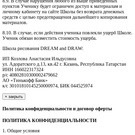
8.9. В случае нарушения любого из выше приведенных
пунктов Ученику будет ограничен доступ к материалам и
личному кабинету на сайте Школы без возврата денежных
средств с целью предотвращения дальнейшего копирования
материалов.
8.10. В случае, если действия ученика повлекли ущерб Школе.
Ученик обязан возместить стоимость ущерба.
Школа рисования DREAM and DRAW:
ИП Козлова Анастасия Ильдусовна
ул. Адоратского д.13, кв.42 г. Казань, Республика Татарстан
ИНН 166022317324
р/с 40802810300002479662
АО «Тинькофф Банк»
к/с 30101810145250000974, БИК 044525974
×
закрыть
Политика конфиденциальности и договор оферты
ПОЛИТИКА КОНФИДЕНЦИАЛЬНОСТИ
1. Общие условия