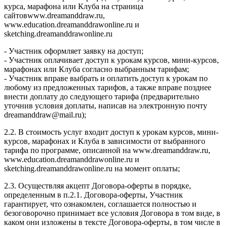
курса, марафона или Клуба на страница
сайтовwww.dreamanddraw.ru,
www.education.dreamanddrawonline.ru и
sketching.dreamanddrawonline.ru
- Участник оформляет заявку на доступ;
- Участник оплачивает доступ к урокам курсов, мини-курсов,
марафонах или Клуба согласно выбранным тарифам;
- Участник вправе выбрать и оплатить доступ к урокам по
любому из предложенных тарифов, а также вправе позднее
внести доплату до следующего тарифа (предварительно
уточнив условия доплаты, написав на электронную почту
dreamanddraw@mail.ru);
2.2. В стоимость услуг входит доступ к урокам курсов, мини-
курсов, марафонах и Клуба в зависимости от выбранного
тарифа по программе, описанной на www.dreamanddraw.ru,
www.education.dreamanddrawonline.ru и
sketching.dreamanddrawonline.ru на момент оплаты;
2.3. Осуществляя акцепт Договора-оферты в порядке,
определенным в п.2.1. Договора-оферты, Участник
гарантирует, что ознакомлен, соглашается полностью и
безоговорочно принимает все условия Договора в том виде, в
каком они изложены в тексте Договора-оферты, в том числе в