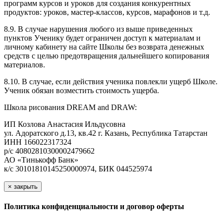
программ курсов и уроков для создания конкурентных
продуктов: уроков, мастер-классов, курсов, марафонов и т.д.
8.9. В случае нарушения любого из выше приведенных
пунктов Ученику будет ограничен доступ к материалам и
личному кабинету на сайте Школы без возврата денежных
средств с целью предотвращения дальнейшего копирования
материалов.
8.10. В случае, если действия ученика повлекли ущерб Школе.
Ученик обязан возместить стоимость ущерба.
Школа рисования DREAM and DRAW:
ИП Козлова Анастасия Ильдусовна
ул. Адоратского д.13, кв.42 г. Казань, Республика Татарстан
ИНН 166022317324
р/с 40802810300002479662
АО «Тинькофф Банк»
к/с 30101810145250000974, БИК 044525974
×
закрыть
Политика конфиденциальности и договор оферты