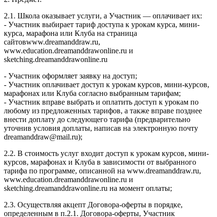
2.1. Школа оказывает услуги, а Участник — оплачивает их:
- Участник выбирает тариф доступа к урокам курса, мини-
курса, марафона или Клуба на страница
сайтовwww.dreamanddraw.ru,
www.education.dreamanddrawonline.ru и
sketching.dreamanddrawonline.ru
- Участник оформляет заявку на доступ;
- Участник оплачивает доступ к урокам курсов, мини-курсов,
марафонах или Клуба согласно выбранным тарифам;
- Участник вправе выбрать и оплатить доступ к урокам по
любому из предложенных тарифов, а также вправе позднее
внести доплату до следующего тарифа (предварительно
уточнив условия доплаты, написав на электронную почту
dreamanddraw@mail.ru);
2.2. В стоимость услуг входит доступ к урокам курсов, мини-
курсов, марафонах и Клуба в зависимости от выбранного
тарифа по программе, описанной на www.dreamanddraw.ru,
www.education.dreamanddrawonline.ru и
sketching.dreamanddrawonline.ru на момент оплаты;
2.3. Осуществляя акцепт Договора-оферты в порядке,
определенным в п.2.1. Договора-оферты, Участник