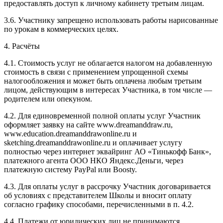
предоставлять доступ к личному кабинету третьим лицам.
3.6. Участнику запрещено использовать работы нарисованные
по урокам в коммерческих целях.
4. Расчёты
4.1. Cтоимость услуг не облагается налогом на добавленную
стоимость в связи с применением упрощенной схемы
налогообложения и может быть оплачена любым третьим
лицом, действующим в интересах Участника, в том числе —
родителем или опекуном.
4.2. Для единовременной полной оплаты услуг Участник
оформляет заявку на сайте www.dreamanddraw.ru,
www.education.dreamanddrawonline.ru и
sketching.dreamanddrawonline.ru и оплачивает услугу
полностью через интернет эквайринг АО «Тинькофф Банк»,
платежного агента ООО НКО Яндекс.Деньги, через
платежную систему PayPal или Boosty.
4.3. Для оплаты услуг в рассрочку Участник договаривается
об условиях с представителем Школы и вносит оплату
согласно графику способами, перечисленными в п. 4.2.
4.4. Платежи от юридических лиц не принимаются.