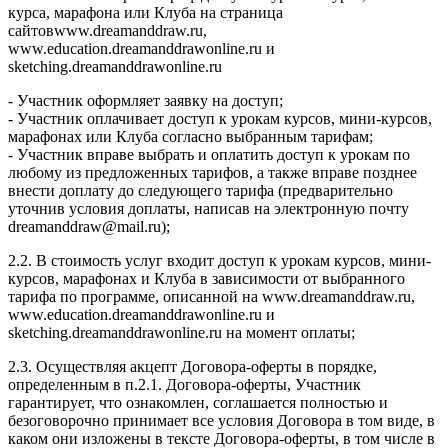
курса, марафона или Клуба на страница
сайтовwww.dreamanddraw.ru,
www.education.dreamanddrawonline.ru и
sketching.dreamanddrawonline.ru
- Участник оформляет заявку на доступ;
- Участник оплачивает доступ к урокам курсов, мини-курсов,
марафонах или Клуба согласно выбранным тарифам;
- Участник вправе выбрать и оплатить доступ к урокам по
любому из предложенных тарифов, а также вправе позднее
внести доплату до следующего тарифа (предварительно
уточнив условия доплаты, написав на электронную почту
dreamanddraw@mail.ru);
2.2. В стоимость услуг входит доступ к урокам курсов, мини-
курсов, марафонах и Клуба в зависимости от выбранного
тарифа по программе, описанной на www.dreamanddraw.ru,
www.education.dreamanddrawonline.ru и
sketching.dreamanddrawonline.ru на момент оплаты;
2.3. Осуществляя акцепт Договора-оферты в порядке,
определенным в п.2.1. Договора-оферты, Участник
гарантирует, что ознакомлен, соглашается полностью и
безоговорочно принимает все условия Договора в том виде, в
каком они изложены в тексте Договора-оферты, в том числе в