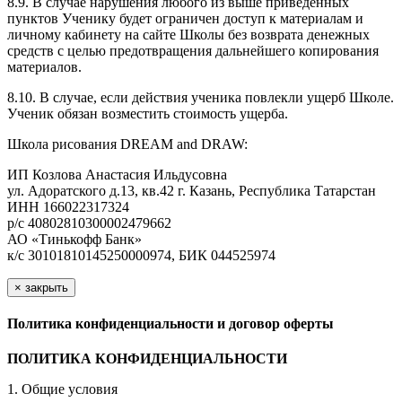
8.9. В случае нарушения любого из выше приведенных
пунктов Ученику будет ограничен доступ к материалам и
личному кабинету на сайте Школы без возврата денежных
средств с целью предотвращения дальнейшего копирования
материалов.
8.10. В случае, если действия ученика повлекли ущерб Школе.
Ученик обязан возместить стоимость ущерба.
Школа рисования DREAM and DRAW:
ИП Козлова Анастасия Ильдусовна
ул. Адоратского д.13, кв.42 г. Казань, Республика Татарстан
ИНН 166022317324
р/с 40802810300002479662
АО «Тинькофф Банк»
к/с 30101810145250000974, БИК 044525974
×
закрыть
Политика конфиденциальности и договор оферты
ПОЛИТИКА КОНФИДЕНЦИАЛЬНОСТИ
1. Общие условия