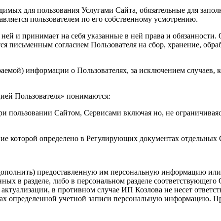
димых для пользования Услугами Сайта, обязательные для запол
вляется пользователем по его собственному усмотрению.
с ней и принимает на себя указанные в ней права и обязанности
ся письменным согласием Пользователя на сбор, хранение, обра
раемой) информации о Пользователях, за исключением случаев, к
цией Пользователя» понимаются:
и пользовании Сайтом, Сервисами включая но, не ограничиваясь
ение которой определено в Регулирующих документах отдельных
 дополнить) предоставленную им персональную информацию или е
ых в разделе, либо в персональном разделе соответствующего С
ктуализации, в противном случае ИП Козлова не несет ответстве
ках определенной учетной записи персональную информацию. Пр