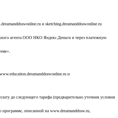
eamanddrawonline.ru и sketching.dreamanddrawonline.ru
ежного агента ООО НКО Яндекс.Деньги и через платежную
еме».
www.education.dreamanddrawonline.ru и
оплату до следующего тарифа (предварительно уточнив условия
по программе, описанной на www.dreamanddraw.ru,