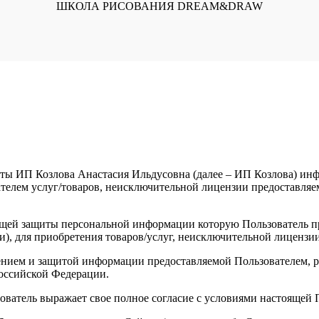
ШКОЛА РИСОВАНИЯ DREAM&DRAW
ты ИП Козлова Анастасия Ильдусовна (далее – ИП Козлова) инфо
елем услуг/товаров, неисключительной лицензии предоставляемы
щей защиты персональной информации которую Пользователь пре
и), для приобретения товаров/услуг, неисключительной лицензи
анением и защитой информации предоставляемой Пользователем
оссийской Федерации.
зователь выражает свое полное согласие с условиями настоящей