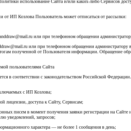
й Политики использование Сайта и/или каких-либо Сервисов до
ии от ИП Козлова Пользователь может отписаться от рассылки:
manddraw@mail.ru или при телефонном обращении администратор
draw@mail.ru или при телефонном обращении администратору в
тогам полученной от Пользователя информации. Обращение обраб
емой пользователями Сайта
ется в соответствии с законодательством Российской Федераци
аключаемых с ИП Козлова;
ой лицензии, доступа к Сайту, Сервисам;
онных писем в момент получения заявки регистрации на Сайте и
елю уведомлений, запросов;
ормационного характера — не более 1 сообщения в день;