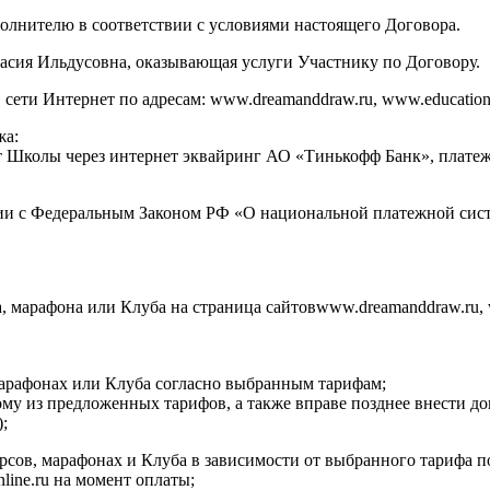
сполнителю в соответствии с условиями настоящего Договора.
асия Ильдусовна, оказывающая услуги Участнику по Договору.
ти Интернет по адресам: www.dreamanddraw.ru, www.education.dr
жа:
ет Школы через интернет эквайринг АО «Тинькофф Банк», плат
ии с Федеральным Законом РФ «О национальной платежной сист
а, марафона или Клуба на страница сайтовwww.dreamanddraw.ru, 
 марафонах или Клуба согласно выбранным тарифам;
ому из предложенных тарифов, а также вправе позднее внести д
;
курсов, марафонах и Клуба в зависимости от выбранного тарифа 
nline.ru на момент оплаты;