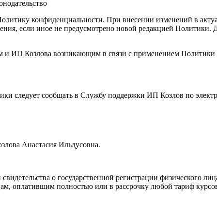
онодательство
Политику конфиденциальности. При внесении изменений в актуа
ения, если иное не предусмотрено новой редакцией Политики. Д
ем и ИП Козлова возникающим в связи с применением Политик
тики следует сообщать в Службу поддержки ИП Козлов по элект
озлова Анастасия Ильдусовна.
 свидетельства о государственной регистрации физического ли
 лицам, оплатившим полностью или в рассрочку любой тариф кур