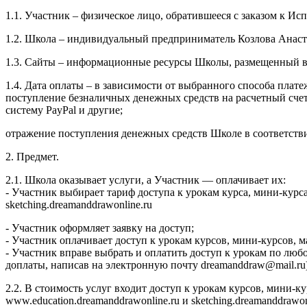
1.1. Участник – физическое лицо, обратившееся с заказом к И
1.2. Школа – индивидуальный предприниматель Козлова Анаст
1.3. Сайты – информационные ресурсы Школы, размещенный в се
1.4. Дата оплаты – в зависимости от выбранного способа плате
поступление безналичных денежных средств на расчетный сч
систему PayPal и другие;
отражение поступления денежных средств Школе в соответств
2. Предмет.
2.1. Школа оказывает услуги, а Участник — оплачивает их:
- Участник выбирает тариф доступа к урокам курса, мини-курс
sketching.dreamanddrawonline.ru
- Участник оформляет заявку на доступ;
- Участник оплачивает доступ к урокам курсов, мини-курсов,
- Участник вправе выбрать и оплатить доступ к урокам по люб
доплаты, написав на электронную почту dreamanddraw@mail.ru)
2.2. В стоимость услуг входит доступ к урокам курсов, мини-
www.education.dreamanddrawonline.ru и sketching.dreamanddrawo