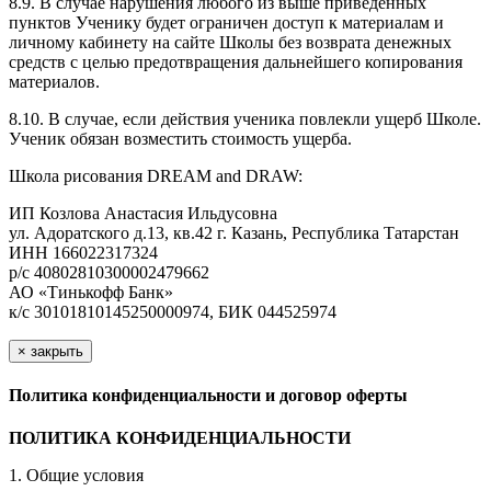
8.9. В случае нарушения любого из выше приведенных
пунктов Ученику будет ограничен доступ к материалам и
личному кабинету на сайте Школы без возврата денежных
средств с целью предотвращения дальнейшего копирования
материалов.
8.10. В случае, если действия ученика повлекли ущерб Школе.
Ученик обязан возместить стоимость ущерба.
Школа рисования DREAM and DRAW:
ИП Козлова Анастасия Ильдусовна
ул. Адоратского д.13, кв.42 г. Казань, Республика Татарстан
ИНН 166022317324
р/с 40802810300002479662
АО «Тинькофф Банк»
к/с 30101810145250000974, БИК 044525974
×
закрыть
Политика конфиденциальности и договор оферты
ПОЛИТИКА КОНФИДЕНЦИАЛЬНОСТИ
1. Общие условия