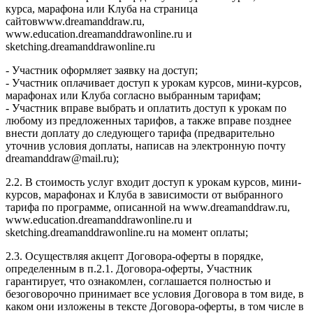
курса, марафона или Клуба на страница
сайтовwww.dreamanddraw.ru,
www.education.dreamanddrawonline.ru и
sketching.dreamanddrawonline.ru
- Участник оформляет заявку на доступ;
- Участник оплачивает доступ к урокам курсов, мини-курсов,
марафонах или Клуба согласно выбранным тарифам;
- Участник вправе выбрать и оплатить доступ к урокам по
любому из предложенных тарифов, а также вправе позднее
внести доплату до следующего тарифа (предварительно
уточнив условия доплаты, написав на электронную почту
dreamanddraw@mail.ru);
2.2. В стоимость услуг входит доступ к урокам курсов, мини-
курсов, марафонах и Клуба в зависимости от выбранного
тарифа по программе, описанной на www.dreamanddraw.ru,
www.education.dreamanddrawonline.ru и
sketching.dreamanddrawonline.ru на момент оплаты;
2.3. Осуществляя акцепт Договора-оферты в порядке,
определенным в п.2.1. Договора-оферты, Участник
гарантирует, что ознакомлен, соглашается полностью и
безоговорочно принимает все условия Договора в том виде, в
каком они изложены в тексте Договора-оферты, в том числе в