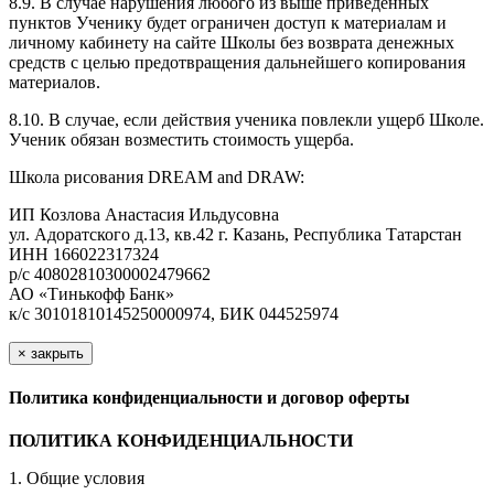
8.9. В случае нарушения любого из выше приведенных
пунктов Ученику будет ограничен доступ к материалам и
личному кабинету на сайте Школы без возврата денежных
средств с целью предотвращения дальнейшего копирования
материалов.
8.10. В случае, если действия ученика повлекли ущерб Школе.
Ученик обязан возместить стоимость ущерба.
Школа рисования DREAM and DRAW:
ИП Козлова Анастасия Ильдусовна
ул. Адоратского д.13, кв.42 г. Казань, Республика Татарстан
ИНН 166022317324
р/с 40802810300002479662
АО «Тинькофф Банк»
к/с 30101810145250000974, БИК 044525974
×
закрыть
Политика конфиденциальности и договор оферты
ПОЛИТИКА КОНФИДЕНЦИАЛЬНОСТИ
1. Общие условия