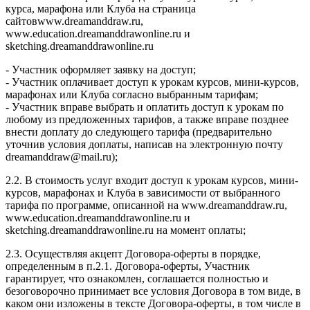
курса, марафона или Клуба на страница
сайтовwww.dreamanddraw.ru,
www.education.dreamanddrawonline.ru и
sketching.dreamanddrawonline.ru
- Участник оформляет заявку на доступ;
- Участник оплачивает доступ к урокам курсов, мини-курсов,
марафонах или Клуба согласно выбранным тарифам;
- Участник вправе выбрать и оплатить доступ к урокам по
любому из предложенных тарифов, а также вправе позднее
внести доплату до следующего тарифа (предварительно
уточнив условия доплаты, написав на электронную почту
dreamanddraw@mail.ru);
2.2. В стоимость услуг входит доступ к урокам курсов, мини-
курсов, марафонах и Клуба в зависимости от выбранного
тарифа по программе, описанной на www.dreamanddraw.ru,
www.education.dreamanddrawonline.ru и
sketching.dreamanddrawonline.ru на момент оплаты;
2.3. Осуществляя акцепт Договора-оферты в порядке,
определенным в п.2.1. Договора-оферты, Участник
гарантирует, что ознакомлен, соглашается полностью и
безоговорочно принимает все условия Договора в том виде, в
каком они изложены в тексте Договора-оферты, в том числе в