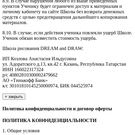
8.9. В случае нарушения любого из выше приведенных
пунктов Ученику будет ограничен доступ к материалам и
личному кабинету на сайте Школы без возврата денежных
средств с целью предотвращения дальнейшего копирования
материалов.
8.10. В случае, если действия ученика повлекли ущерб Школе.
Ученик обязан возместить стоимость ущерба.
Школа рисования DREAM and DRAW:
ИП Козлова Анастасия Ильдусовна
ул. Адоратского д.13, кв.42 г. Казань, Республика Татарстан
ИНН 166022317324
р/с 40802810300002479662
АО «Тинькофф Банк»
к/с 30101810145250000974, БИК 044525974
×
закрыть
Политика конфиденциальности и договор оферты
ПОЛИТИКА КОНФИДЕНЦИАЛЬНОСТИ
1. Общие условия