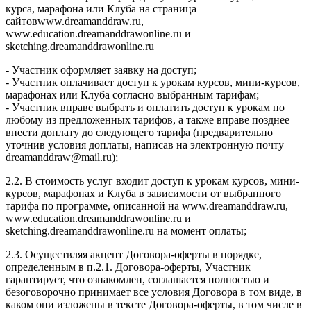
курса, марафона или Клуба на страница
сайтовwww.dreamanddraw.ru,
www.education.dreamanddrawonline.ru и
sketching.dreamanddrawonline.ru
- Участник оформляет заявку на доступ;
- Участник оплачивает доступ к урокам курсов, мини-курсов,
марафонах или Клуба согласно выбранным тарифам;
- Участник вправе выбрать и оплатить доступ к урокам по
любому из предложенных тарифов, а также вправе позднее
внести доплату до следующего тарифа (предварительно
уточнив условия доплаты, написав на электронную почту
dreamanddraw@mail.ru);
2.2. В стоимость услуг входит доступ к урокам курсов, мини-
курсов, марафонах и Клуба в зависимости от выбранного
тарифа по программе, описанной на www.dreamanddraw.ru,
www.education.dreamanddrawonline.ru и
sketching.dreamanddrawonline.ru на момент оплаты;
2.3. Осуществляя акцепт Договора-оферты в порядке,
определенным в п.2.1. Договора-оферты, Участник
гарантирует, что ознакомлен, соглашается полностью и
безоговорочно принимает все условия Договора в том виде, в
каком они изложены в тексте Договора-оферты, в том числе в