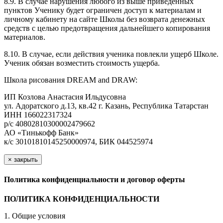
8.9. В случае нарушения любого из выше приведенных
пунктов Ученику будет ограничен доступ к материалам и
личному кабинету на сайте Школы без возврата денежных
средств с целью предотвращения дальнейшего копирования
материалов.
8.10. В случае, если действия ученика повлекли ущерб Школе.
Ученик обязан возместить стоимость ущерба.
Школа рисования DREAM and DRAW:
ИП Козлова Анастасия Ильдусовна
ул. Адоратского д.13, кв.42 г. Казань, Республика Татарстан
ИНН 166022317324
р/с 40802810300002479662
АО «Тинькофф Банк»
к/с 30101810145250000974, БИК 044525974
×
закрыть
Политика конфиденциальности и договор оферты
ПОЛИТИКА КОНФИДЕНЦИАЛЬНОСТИ
1. Общие условия