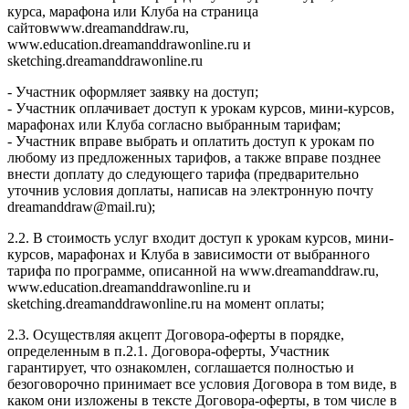
курса, марафона или Клуба на страница
сайтовwww.dreamanddraw.ru,
www.education.dreamanddrawonline.ru и
sketching.dreamanddrawonline.ru
- Участник оформляет заявку на доступ;
- Участник оплачивает доступ к урокам курсов, мини-курсов,
марафонах или Клуба согласно выбранным тарифам;
- Участник вправе выбрать и оплатить доступ к урокам по
любому из предложенных тарифов, а также вправе позднее
внести доплату до следующего тарифа (предварительно
уточнив условия доплаты, написав на электронную почту
dreamanddraw@mail.ru);
2.2. В стоимость услуг входит доступ к урокам курсов, мини-
курсов, марафонах и Клуба в зависимости от выбранного
тарифа по программе, описанной на www.dreamanddraw.ru,
www.education.dreamanddrawonline.ru и
sketching.dreamanddrawonline.ru на момент оплаты;
2.3. Осуществляя акцепт Договора-оферты в порядке,
определенным в п.2.1. Договора-оферты, Участник
гарантирует, что ознакомлен, соглашается полностью и
безоговорочно принимает все условия Договора в том виде, в
каком они изложены в тексте Договора-оферты, в том числе в