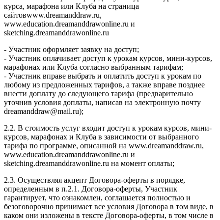
курса, марафона или Клуба на страница
сайтовwww.dreamanddraw.ru,
www.education.dreamanddrawonline.ru и
sketching.dreamanddrawonline.ru
- Участник оформляет заявку на доступ;
- Участник оплачивает доступ к урокам курсов, мини-курсов,
марафонах или Клуба согласно выбранным тарифам;
- Участник вправе выбрать и оплатить доступ к урокам по
любому из предложенных тарифов, а также вправе позднее
внести доплату до следующего тарифа (предварительно
уточнив условия доплаты, написав на электронную почту
dreamanddraw@mail.ru);
2.2. В стоимость услуг входит доступ к урокам курсов, мини-
курсов, марафонах и Клуба в зависимости от выбранного
тарифа по программе, описанной на www.dreamanddraw.ru,
www.education.dreamanddrawonline.ru и
sketching.dreamanddrawonline.ru на момент оплаты;
2.3. Осуществляя акцепт Договора-оферты в порядке,
определенным в п.2.1. Договора-оферты, Участник
гарантирует, что ознакомлен, соглашается полностью и
безоговорочно принимает все условия Договора в том виде, в
каком они изложены в тексте Договора-оферты, в том числе в