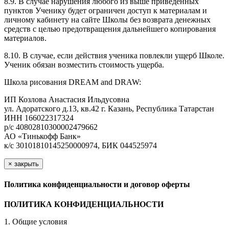
8.9. В случае нарушения любого из выше приведенных
пунктов Ученику будет ограничен доступ к материалам и
личному кабинету на сайте Школы без возврата денежных
средств с целью предотвращения дальнейшего копирования
материалов.
8.10. В случае, если действия ученика повлекли ущерб Школе.
Ученик обязан возместить стоимость ущерба.
Школа рисования DREAM and DRAW:
ИП Козлова Анастасия Ильдусовна
ул. Адоратского д.13, кв.42 г. Казань, Республика Татарстан
ИНН 166022317324
р/с 40802810300002479662
АО «Тинькофф Банк»
к/с 30101810145250000974, БИК 044525974
×
закрыть
Политика конфиденциальности и договор оферты
ПОЛИТИКА КОНФИДЕНЦИАЛЬНОСТИ
1. Общие условия