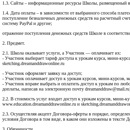
1.3. Сайты – информационные ресурсы Школы, размещенный в се
1.4. Дата оплаты – в зависимости от выбранного способа плате
поступление безналичных денежных средств на расчетный сч
систему PayPal и другие;
отражение поступления денежных средств Школе в соответств
2. Предмет.
2.1. Школа оказывает услуги, а Участник — оплачивает их:
- Участник выбирает тариф доступа к урокам курса, мини-курс
sketching.dreamanddrawonline.ru
- Участник оформляет заявку на доступ;
- Участник оплачивает доступ к урокам курсов, мини-курсов,
- Участник вправе выбрать и оплатить доступ к урокам по люб
доплаты, написав на электронную почту dreamanddraw@mail.ru)
2.2. В стоимость услуг входит доступ к урокам курсов, мини-
www.education.dreamanddrawonline.ru и sketching.dreamanddrawo
2.3. Осуществляя акцепт Договора-оферты в порядке, определе
условия Договора в том виде, в каком они изложены в тексте
3. Обязанности.