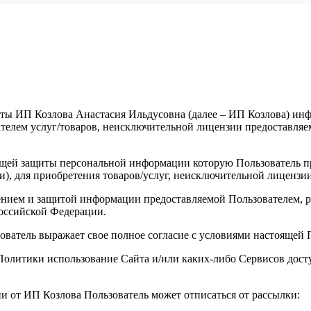
ты ИП Козлова Анастасия Ильдусовна (далее – ИП Козлова) инфо
елем услуг/товаров, неисключительной лицензии предоставляемы
щей защиты персональной информации которую Пользователь пре
и), для приобретения товаров/услуг, неисключительной лицензи
анением и защитой информации предоставляемой Пользователем
оссийской Федерации.
зователь выражает свое полное согласие с условиями настоящей
й Политики использование Сайта и/или каких-либо Сервисов до
ии от ИП Козлова Пользователь может отписаться от рассылки: