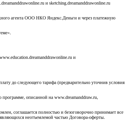
eamanddrawonline.ru и sketching.dreamanddrawonline.ru
ежного агента ООО НКО Яндекс.Деньги и через платежную
еме».
www.education.dreamanddrawonline.ru и
оплату до следующего тарифа (предварительно уточнив условия
по программе, описанной на www.dreamanddraw.ru,
комлен, соглашается полностью и безоговорочно принимает все
е, являющихся неотъемлемой частью Договора-оферты.