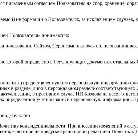
ся письменным согласием Пользователя на сбор, хранение, обра
раемой) информации о Пользователях, за исключением случаев, к
цией Пользователя» понимаются:
и пользовании Сайтом, Сервисами включая но, не ограничиваясь
ение которой определено в Регулирующих документах отдельных
 дополнить) предоставленную им персональную информацию или е
ых в разделе, либо в персональном разделе соответствующего С
ктуализации, в противном случае ИП Козлова не несет ответстве
ках определенной учетной записи персональную информацию. Пр
онодательство
Политику конфиденциальности. При внесении изменений в актуа
ения, если иное не предусмотрено новой редакцией Политики. Д