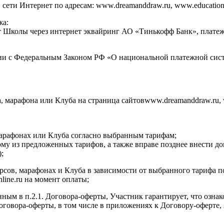
ти Интернет по адресам: www.dreamanddraw.ru, www.education.dr
жа:
ет Школы через интернет эквайринг АО «Тинькофф Банк», плат
ии с Федеральным Законом РФ «О национальной платежной сист
а, марафона или Клуба на страница сайтовwww.dreamanddraw.ru, 
 марафонах или Клуба согласно выбранным тарифам;
ому из предложенных тарифов, а также вправе позднее внести д
;
курсов, марафонах и Клуба в зависимости от выбранного тарифа 
nline.ru на момент оплаты;
нным в п.2.1. Договора-оферты, Участник гарантирует, что озна
 Договора-оферты, в том числе в приложениях к Договору-оферт