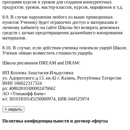
программ курсов и уроков для создания конкурентных
продуктов: уроков, мастер-классов, курсов, марафонов и т.д.
8.9. В случае нарушения любого из выше приведенных
пунктов Ученику будет ограничен доступ к материалам и
личному кабинету на сайте Школы без возврата денежных
средств с целью предотвращения дальнейшего копирования
материалов.
8.10. В случае, если действия ученика повлекли ущерб Школе.
Ученик обязан возместить стоимость ущерба.
Школа рисования DREAM and DRAW:
ИП Козлова Анастасия Ильдусовна
ул. Адоратского д.13, кв.42 г. Казань, Республика Татарстан
ИНН 166022317324
р/с 40802810300002479662
АО «Тинькофф Банк»
к/с 30101810145250000974, БИК 044525974
×
закрыть
Политика конфиденциальности и договор оферты