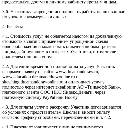
предоставлять доступ к личному кабинету третьим лицам.
3.6. Участнику запрещено использовать работы нарисованные
по урокам в коммерческих целях.
4. Расчёты
4.1. Cтоимость услуг не облагается налогом на добавленную
стоимость в связи с применением упрощенной схемы
налогообложения и может быть оплачена любым третьим
лицом, действующим в интересах Участника, в том числе —
родителем или опекуном.
4.2. Для единовременной полной оплаты услуг Участник
оформляет заявку на сайте www.dreamanddraw.ru,
www.education.dreamanddrawonline.ru и
sketching.dreamanddrawonline.ru и оплачивает услугу
полностью через интернет эквайринг АО «Тинькофф Банк»,
платежного агента ООО НКО Яндекс.Деньги, через
платежную систему PayPal или Boosty.
4.3. Для оплаты услуг в рассрочку Участник договаривается
об условиях с представителем Школы и вносит оплату
согласно графику способами, перечисленными в п. 4.2.
4.4. Платежи от юридических лиц не принимаются.