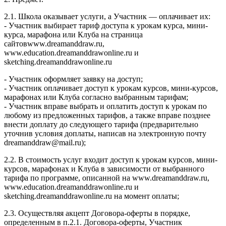
2.1. Школа оказывает услуги, а Участник — оплачивает их:
- Участник выбирает тариф доступа к урокам курса, мини-
курса, марафона или Клуба на страница
сайтовwww.dreamanddraw.ru,
www.education.dreamanddrawonline.ru и
sketching.dreamanddrawonline.ru
- Участник оформляет заявку на доступ;
- Участник оплачивает доступ к урокам курсов, мини-курсов,
марафонах или Клуба согласно выбранным тарифам;
- Участник вправе выбрать и оплатить доступ к урокам по
любому из предложенных тарифов, а также вправе позднее
внести доплату до следующего тарифа (предварительно
уточнив условия доплаты, написав на электронную почту
dreamanddraw@mail.ru);
2.2. В стоимость услуг входит доступ к урокам курсов, мини-
курсов, марафонах и Клуба в зависимости от выбранного
тарифа по программе, описанной на www.dreamanddraw.ru,
www.education.dreamanddrawonline.ru и
sketching.dreamanddrawonline.ru на момент оплаты;
2.3. Осуществляя акцепт Договора-оферты в порядке,
определенным в п.2.1. Договора-оферты, Участник