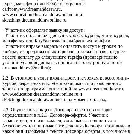
курса, марафона или Клуба на страница
сайтовwww.dreamanddraw.ru,
www.education.dreamanddrawonline.ru и
sketching.dreamanddrawonline.ru
- Участник оформляет заявку на доступ;
- Участник оплачивает доступ к урокам курсов, мини-курсов,
марафонах или Клуба согласно выбранным тарифам;
- Участник вправе выбрать и оплатить доступ к урокам по
любому из предложенных тарифов, а также вправе позднее
внести доплату до следующего тарифа (предварительно
уточнив условия доплаты, написав на электронную почту
dreamanddraw@mail.ru);
2.2. В стоимость услуг входит доступ к урокам курсов, мини-
курсов, марафонах и Клуба в зависимости от выбранного
тарифа по программе, описанной на www.dreamanddraw.ru,
www.education.dreamanddrawonline.ru и
sketching.dreamanddrawonline.ru на момент оплаты;
2.3. Осуществляя акцепт Договора-оферты в порядке,
определенным в п.2.1. Договора-оферты, Участник
гарантирует, что ознакомлен, соглашается полностью и
безоговорочно принимает все условия Договора в том виде, в
каком они изложены в тексте Договора-оферты, в том числе в