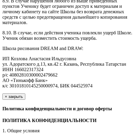
8.9. В случае нарушения любого из выше приведенных
пунктов Ученику будет ограничен доступ к материалам и
личному кабинету на сайте Школы без возврата денежных
средств с целью предотвращения дальнейшего копирования
материалов.
8.10. В случае, если действия ученика повлекли ущерб Школе.
Ученик обязан возместить стоимость ущерба.
Школа рисования DREAM and DRAW:
ИП Козлова Анастасия Ильдусовна
ул. Адоратского д.13, кв.42 г. Казань, Республика Татарстан
ИНН 166022317324
р/с 40802810300002479662
АО «Тинькофф Банк»
к/с 30101810145250000974, БИК 044525974
×
закрыть
Политика конфиденциальности и договор оферты
ПОЛИТИКА КОНФИДЕНЦИАЛЬНОСТИ
1. Общие условия