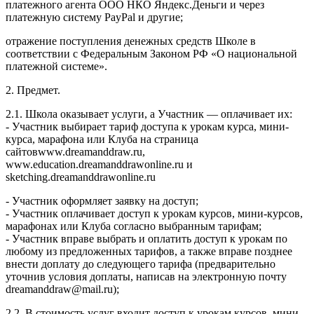
платежного агента ООО НКО Яндекс.Деньги и через
платежную систему PayPal и другие;
отражение поступления денежных средств Школе в
соответствии с Федеральным Законом РФ «О национальной
платежной системе».
2. Предмет.
2.1. Школа оказывает услуги, а Участник — оплачивает их:
- Участник выбирает тариф доступа к урокам курса, мини-
курса, марафона или Клуба на страница
сайтовwww.dreamanddraw.ru,
www.education.dreamanddrawonline.ru и
sketching.dreamanddrawonline.ru
- Участник оформляет заявку на доступ;
- Участник оплачивает доступ к урокам курсов, мини-курсов,
марафонах или Клуба согласно выбранным тарифам;
- Участник вправе выбрать и оплатить доступ к урокам по
любому из предложенных тарифов, а также вправе позднее
внести доплату до следующего тарифа (предварительно
уточнив условия доплаты, написав на электронную почту
dreamanddraw@mail.ru);
2.2. В стоимость услуг входит доступ к урокам курсов, мини-