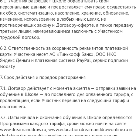
6.1. Участник разрешает Школе обрабатывать свои
персональные данные и предоставляет ему право осуществлять
их сбор, систематизацию, накопление, хранение, обновление,
изменение, использование в любых иных целях, не
противоречащих закону и Договору-оферте, а также передачу
третьим лицам, намеревающимся заключить с Участником
трудовой договор.
6.2. Ответственность за сохранность реквизитов платежной
карты Участника несет АО «Тинькофф Банк», ООО НКО
Яндекс.Деньги и платежная система PayPal, сервис подписки
Boosty.
7. Срок действия и порядок расторжения.
7.1. Договор действует с момента акцепта — отправки заявки на
обучение в Школе — до последнего дня оплаченного тарифа, с
пролонгацией, если Участник перешёл на следующий тариф и
оплатил его.
7.2. Даты начала и окончания обучения в Школе определяются
Программами каждого тарифа, сроки можно найти на сайте
www.dreamanddraw.ru, www.education.dreamanddrawonline.ru и
sketching.dreamanddrawonline.ru на момент регистрации