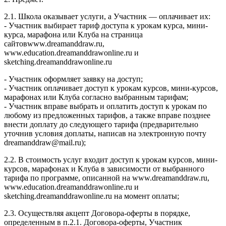
2.1. Школа оказывает услуги, а Участник — оплачивает их:
- Участник выбирает тариф доступа к урокам курса, мини-
курса, марафона или Клуба на страница
сайтовwww.dreamanddraw.ru,
www.education.dreamanddrawonline.ru и
sketching.dreamanddrawonline.ru
- Участник оформляет заявку на доступ;
- Участник оплачивает доступ к урокам курсов, мини-курсов,
марафонах или Клуба согласно выбранным тарифам;
- Участник вправе выбрать и оплатить доступ к урокам по
любому из предложенных тарифов, а также вправе позднее
внести доплату до следующего тарифа (предварительно
уточнив условия доплаты, написав на электронную почту
dreamanddraw@mail.ru);
2.2. В стоимость услуг входит доступ к урокам курсов, мини-
курсов, марафонах и Клуба в зависимости от выбранного
тарифа по программе, описанной на www.dreamanddraw.ru,
www.education.dreamanddrawonline.ru и
sketching.dreamanddrawonline.ru на момент оплаты;
2.3. Осуществляя акцепт Договора-оферты в порядке,
определенным в п.2.1. Договора-оферты, Участник