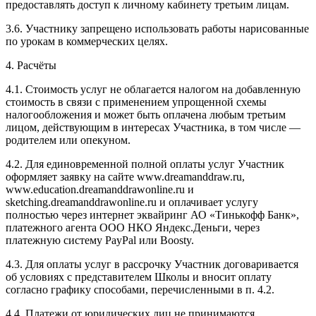
предоставлять доступ к личному кабинету третьим лицам.
3.6. Участнику запрещено использовать работы нарисованные
по урокам в коммерческих целях.
4. Расчёты
4.1. Cтоимость услуг не облагается налогом на добавленную
стоимость в связи с применением упрощенной схемы
налогообложения и может быть оплачена любым третьим
лицом, действующим в интересах Участника, в том числе —
родителем или опекуном.
4.2. Для единовременной полной оплаты услуг Участник
оформляет заявку на сайте www.dreamanddraw.ru,
www.education.dreamanddrawonline.ru и
sketching.dreamanddrawonline.ru и оплачивает услугу
полностью через интернет эквайринг АО «Тинькофф Банк»,
платежного агента ООО НКО Яндекс.Деньги, через
платежную систему PayPal или Boosty.
4.3. Для оплаты услуг в рассрочку Участник договаривается
об условиях с представителем Школы и вносит оплату
согласно графику способами, перечисленными в п. 4.2.
4.4. Платежи от юридических лиц не принимаются.