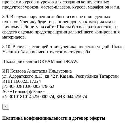
программ курсов и уроков для создания конкурентных
продуктов: уроков, мастер-классов, курсов, марафонов и т.д.
8.9. В случае нарушения любого из выше приведенных
пунктов Ученику будет ограничен доступ к материалам и
личному кабинету на сайте Школы без возврата денежных
средств с целью предотвращения дальнейшего копирования
материалов.
8.10. В случае, если действия ученика повлекли ущерб Школе.
Ученик обязан возместить стоимость ущерба.
Школа рисования DREAM and DRAW:
ИП Козлова Анастасия Ильдусовна
ул. Адоратского д.13, кв.42 г. Казань, Республика Татарстан
ИНН 166022317324
р/с 40802810300002479662
АО «Тинькофф Банк»
к/с 30101810145250000974, БИК 044525974
×
закрыть
Политика конфиденциальности и договор оферты