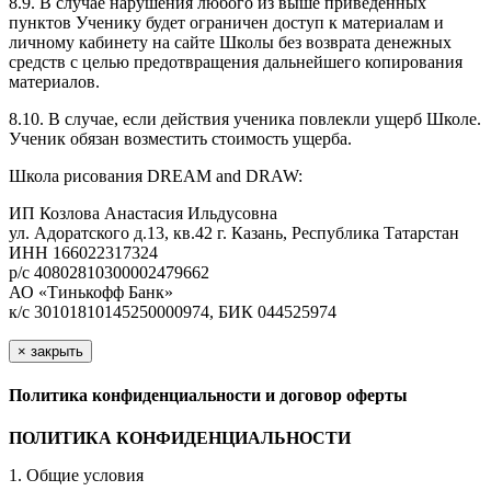
8.9. В случае нарушения любого из выше приведенных
пунктов Ученику будет ограничен доступ к материалам и
личному кабинету на сайте Школы без возврата денежных
средств с целью предотвращения дальнейшего копирования
материалов.
8.10. В случае, если действия ученика повлекли ущерб Школе.
Ученик обязан возместить стоимость ущерба.
Школа рисования DREAM and DRAW:
ИП Козлова Анастасия Ильдусовна
ул. Адоратского д.13, кв.42 г. Казань, Республика Татарстан
ИНН 166022317324
р/с 40802810300002479662
АО «Тинькофф Банк»
к/с 30101810145250000974, БИК 044525974
×
закрыть
Политика конфиденциальности и договор оферты
ПОЛИТИКА КОНФИДЕНЦИАЛЬНОСТИ
1. Общие условия