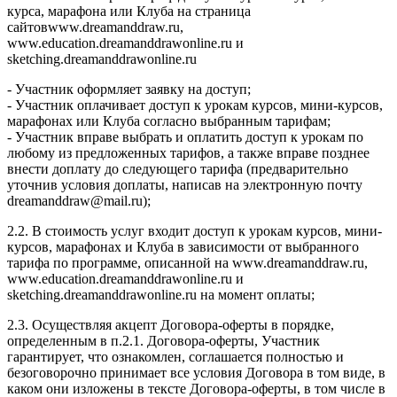
курса, марафона или Клуба на страница
сайтовwww.dreamanddraw.ru,
www.education.dreamanddrawonline.ru и
sketching.dreamanddrawonline.ru
- Участник оформляет заявку на доступ;
- Участник оплачивает доступ к урокам курсов, мини-курсов,
марафонах или Клуба согласно выбранным тарифам;
- Участник вправе выбрать и оплатить доступ к урокам по
любому из предложенных тарифов, а также вправе позднее
внести доплату до следующего тарифа (предварительно
уточнив условия доплаты, написав на электронную почту
dreamanddraw@mail.ru);
2.2. В стоимость услуг входит доступ к урокам курсов, мини-
курсов, марафонах и Клуба в зависимости от выбранного
тарифа по программе, описанной на www.dreamanddraw.ru,
www.education.dreamanddrawonline.ru и
sketching.dreamanddrawonline.ru на момент оплаты;
2.3. Осуществляя акцепт Договора-оферты в порядке,
определенным в п.2.1. Договора-оферты, Участник
гарантирует, что ознакомлен, соглашается полностью и
безоговорочно принимает все условия Договора в том виде, в
каком они изложены в тексте Договора-оферты, в том числе в