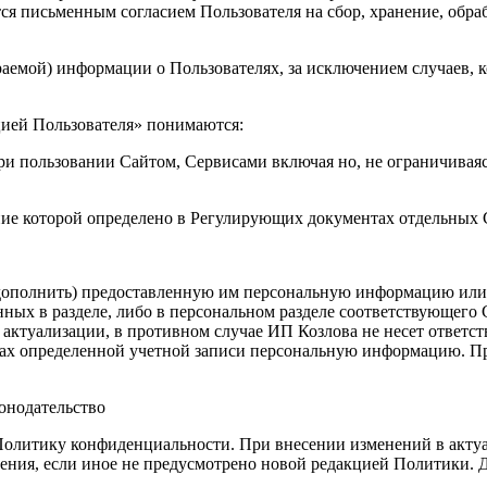
ся письменным согласием Пользователя на сбор, хранение, обра
раемой) информации о Пользователях, за исключением случаев, к
цией Пользователя» понимаются:
и пользовании Сайтом, Сервисами включая но, не ограничиваясь
ение которой определено в Регулирующих документах отдельных
 дополнить) предоставленную им персональную информацию или е
ых в разделе, либо в персональном разделе соответствующего С
ктуализации, в противном случае ИП Козлова не несет ответстве
ках определенной учетной записи персональную информацию. Пр
онодательство
Политику конфиденциальности. При внесении изменений в актуа
ения, если иное не предусмотрено новой редакцией Политики. Д