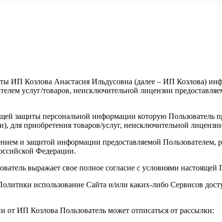
ты ИП Козлова Анастасия Ильдусовна (далее – ИП Козлова) инфо
елем услуг/товаров, неисключительной лицензии предоставляемы
щей защиты персональной информации которую Пользователь пре
и), для приобретения товаров/услуг, неисключительной лицензи
анением и защитой информации предоставляемой Пользователем
оссийской Федерации.
зователь выражает свое полное согласие с условиями настоящей
й Политики использование Сайта и/или каких-либо Сервисов до
ии от ИП Козлова Пользователь может отписаться от рассылки: