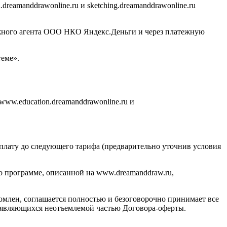
eamanddrawonline.ru и sketching.dreamanddrawonline.ru
ежного агента ООО НКО Яндекс.Деньги и через платежную
еме».
www.education.dreamanddrawonline.ru и
оплату до следующего тарифа (предварительно уточнив условия
по программе, описанной на www.dreamanddraw.ru,
комлен, соглашается полностью и безоговорочно принимает все
е, являющихся неотъемлемой частью Договора-оферты.