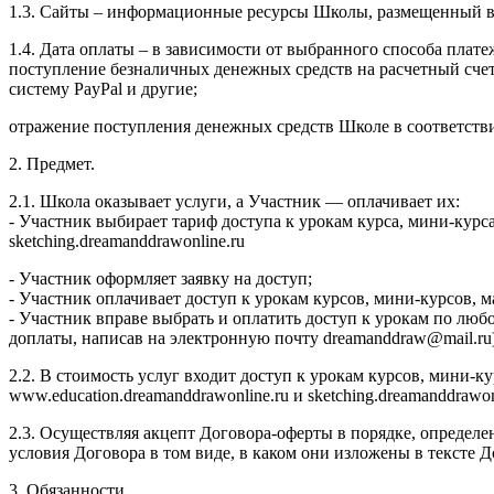
1.3. Сайты – информационные ресурсы Школы, размещенный в се
1.4. Дата оплаты – в зависимости от выбранного способа плате
поступление безналичных денежных средств на расчетный сч
систему PayPal и другие;
отражение поступления денежных средств Школе в соответств
2. Предмет.
2.1. Школа оказывает услуги, а Участник — оплачивает их:
- Участник выбирает тариф доступа к урокам курса, мини-курс
sketching.dreamanddrawonline.ru
- Участник оформляет заявку на доступ;
- Участник оплачивает доступ к урокам курсов, мини-курсов,
- Участник вправе выбрать и оплатить доступ к урокам по люб
доплаты, написав на электронную почту dreamanddraw@mail.ru)
2.2. В стоимость услуг входит доступ к урокам курсов, мини-
www.education.dreamanddrawonline.ru и sketching.dreamanddrawo
2.3. Осуществляя акцепт Договора-оферты в порядке, определе
условия Договора в том виде, в каком они изложены в тексте
3. Обязанности.