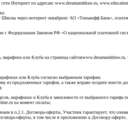
ти Интернет по адресам: www.dreamanddraw.ru, www.education.dr
жа:
ет Школы через интернет эквайринг АО «Тинькофф Банк», плат
ии с Федеральным Законом РФ «О национальной платежной сист
а, марафона или Клуба на страница сайтовwww.dreamanddraw.ru, 
 марафонах или Клуба согласно выбранным тарифам;
ому из предложенных тарифов, а также вправе позднее внести д
;
курсов, марафонах и Клуба в зависимости от выбранного тарифа 
nline.ru на момент оплаты;
нным в п.2.1. Договора-оферты, Участник гарантирует, что озна
 Договора-оферты, в том числе в приложениях к Договору-оферт