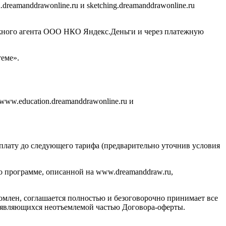
eamanddrawonline.ru и sketching.dreamanddrawonline.ru
ежного агента ООО НКО Яндекс.Деньги и через платежную
еме».
www.education.dreamanddrawonline.ru и
оплату до следующего тарифа (предварительно уточнив условия
по программе, описанной на www.dreamanddraw.ru,
комлен, соглашается полностью и безоговорочно принимает все
е, являющихся неотъемлемой частью Договора-оферты.