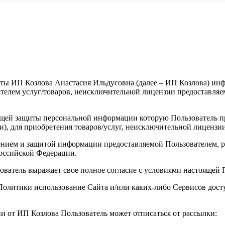
ты ИП Козлова Анастасия Ильдусовна (далее – ИП Козлова) инфо
елем услуг/товаров, неисключительной лицензии предоставляемы
щей защиты персональной информации которую Пользователь пре
и), для приобретения товаров/услуг, неисключительной лицензи
анением и защитой информации предоставляемой Пользователем
оссийской Федерации.
зователь выражает свое полное согласие с условиями настоящей
й Политики использование Сайта и/или каких-либо Сервисов до
ии от ИП Козлова Пользователь может отписаться от рассылки: