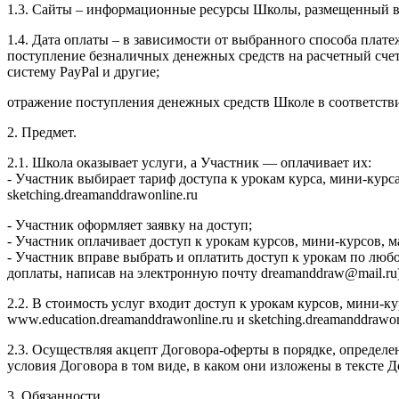
1.3. Сайты – информационные ресурсы Школы, размещенный в се
1.4. Дата оплаты – в зависимости от выбранного способа плате
поступление безналичных денежных средств на расчетный сч
систему PayPal и другие;
отражение поступления денежных средств Школе в соответств
2. Предмет.
2.1. Школа оказывает услуги, а Участник — оплачивает их:
- Участник выбирает тариф доступа к урокам курса, мини-курс
sketching.dreamanddrawonline.ru
- Участник оформляет заявку на доступ;
- Участник оплачивает доступ к урокам курсов, мини-курсов,
- Участник вправе выбрать и оплатить доступ к урокам по люб
доплаты, написав на электронную почту dreamanddraw@mail.ru)
2.2. В стоимость услуг входит доступ к урокам курсов, мини-
www.education.dreamanddrawonline.ru и sketching.dreamanddrawo
2.3. Осуществляя акцепт Договора-оферты в порядке, определе
условия Договора в том виде, в каком они изложены в тексте
3. Обязанности.