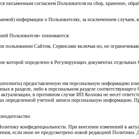
ся письменным согласием Пользователя на сбор, хранение, обра
раемой) информации о Пользователях, за исключением случаев, к
цией Пользователя» понимаются:
и пользовании Сайтом, Сервисами включая но, не ограничиваясь
ение которой определено в Регулирующих документах отдельных
 дополнить) предоставленную им персональную информацию или е
ых в разделе, либо в персональном разделе соответствующего С
ктуализации, в противном случае ИП Козлова не несет ответстве
ках определенной учетной записи персональную информацию. Пр
онодательство
Политику конфиденциальности. При внесении изменений в актуа
ения, если иное не предусмотрено новой редакцией Политики. Д