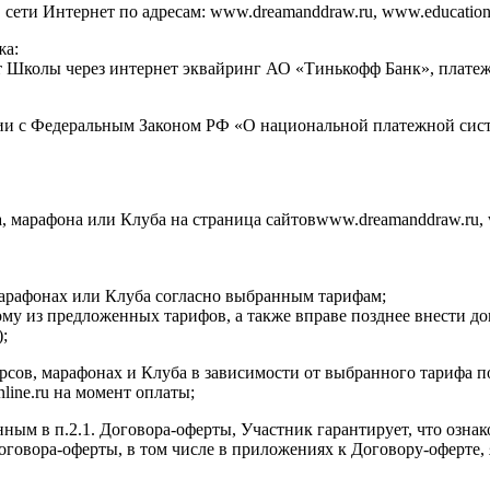
ти Интернет по адресам: www.dreamanddraw.ru, www.education.dr
жа:
ет Школы через интернет эквайринг АО «Тинькофф Банк», плат
ии с Федеральным Законом РФ «О национальной платежной сист
а, марафона или Клуба на страница сайтовwww.dreamanddraw.ru, 
 марафонах или Клуба согласно выбранным тарифам;
ому из предложенных тарифов, а также вправе позднее внести д
;
курсов, марафонах и Клуба в зависимости от выбранного тарифа 
nline.ru на момент оплаты;
нным в п.2.1. Договора-оферты, Участник гарантирует, что озна
 Договора-оферты, в том числе в приложениях к Договору-оферт