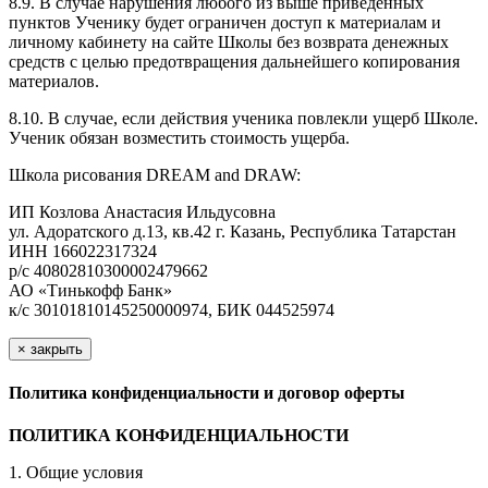
8.9. В случае нарушения любого из выше приведенных
пунктов Ученику будет ограничен доступ к материалам и
личному кабинету на сайте Школы без возврата денежных
средств с целью предотвращения дальнейшего копирования
материалов.
8.10. В случае, если действия ученика повлекли ущерб Школе.
Ученик обязан возместить стоимость ущерба.
Школа рисования DREAM and DRAW:
ИП Козлова Анастасия Ильдусовна
ул. Адоратского д.13, кв.42 г. Казань, Республика Татарстан
ИНН 166022317324
р/с 40802810300002479662
АО «Тинькофф Банк»
к/с 30101810145250000974, БИК 044525974
×
закрыть
Политика конфиденциальности и договор оферты
ПОЛИТИКА КОНФИДЕНЦИАЛЬНОСТИ
1. Общие условия