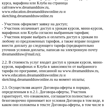
курса, марафона или Клуба на страница
сайтовwww.dreamanddraw.ru,
www.education.dreamanddrawonline.ru и
sketching.dreamanddrawonline.ru
- Участник оформляет заявку на доступ;
- Участник оплачивает доступ к урокам курсов, мини-курсов,
марафонах или Клуба согласно выбранным тарифам;
- Участник вправе выбрать и оплатить доступ к урокам по
любому из предложенных тарифов, а также вправе позднее
внести доплату до следующего тарифа (предварительно
уточнив условия доплаты, написав на электронную почту
dreamanddraw@mail.ru);
2.2. В стоимость услуг входит доступ к урокам курсов, мини-
курсов, марафонах и Клуба в зависимости от выбранного
тарифа по программе, описанной на www.dreamanddraw.ru,
www.education.dreamanddrawonline.ru и
sketching.dreamanddrawonline.ru на момент оплаты;
2.3. Осуществляя акцепт Договора-оферты в порядке,
определенным в п.2.1. Договора-оферты, Участник
гарантирует, что ознакомлен, соглашается полностью и
безоговорочно принимает все условия Договора в том виде, в
каком они изложены в тексте Договора-оферты, в том числе в