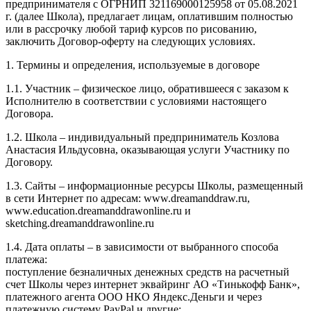
предпринимателя с ОГРНИП 321169000125958 от 05.08.2021
г. (далее Школа), предлагает лицам, оплатившим полностью
или в рассрочку любой тариф курсов по рисованию,
заключить Договор-оферту на следующих условиях.
1. Термины и определения, используемые в договоре
1.1. Участник – физическое лицо, обратившееся с заказом к
Исполнителю в соответствии с условиями настоящего
Договора.
1.2. Школа – индивидуальный предприниматель Козлова
Анастасия Ильдусовна, оказывающая услуги Участнику по
Договору.
1.3. Сайты – информационные ресурсы Школы, размещенный
в сети Интернет по адресам: www.dreamanddraw.ru,
www.education.dreamanddrawonline.ru и
sketching.dreamanddrawonline.ru
1.4. Дата оплаты – в зависимости от выбранного способа
платежа:
поступление безналичных денежных средств на расчетный
счет Школы через интернет эквайринг АО «Тинькофф Банк»,
платежного агента ООО НКО Яндекс.Деньги и через
платежную систему PayPal и другие;