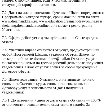
тарифа, с пролонгацией, если Участник перешёл на
следующий тариф и оплатил его.
7.2. Даты начала и окончания обучения в Школе определяются
Программами каждого тарифа, сроки можно найти на сайте
www.dreamanddraw.ru, www.education.dreamanddrawonline.ru и
sketching.dreamanddrawonline.ru на момент регистрации
Участника.
7.3. Оферта действует с даты публикации на Сайте до даты
отзыва.
7.4. Участник вправе отказаться от услуг, предусмотренных
любой Программой Школы, уведомив об этом Школу по
электронной почте dreamanddraw@mail.ru Отказ от услуг
считается принятым на третий рабочий день после получения
уведомления. Отказ от услуг влечёт за собой прекращение
Договора-оферты.
7.5. Школа возвращает Участнику, оплатившему полную
стоимость Скетчинг курса, стоимость неоказанных по
Договору услуг в зависимости от даты получения
уведомления:
7.5.1. До истечения 7 дней от даты старта обучения — 100 %
от стоимости предварительно оплаченного тарифа. За