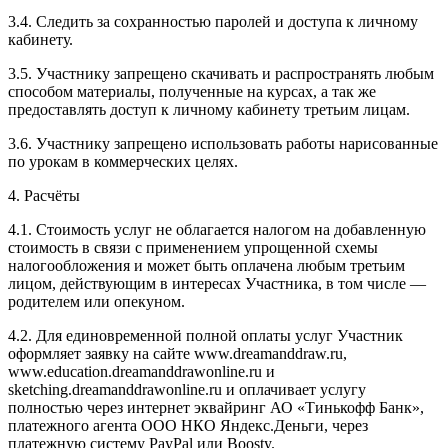
3.4. Следить за сохранностью паролей и доступа к личному
кабинету.
3.5. Участнику запрещено скачивать и распространять любым
способом материалы, полученные на курсах, а так же
предоставлять доступ к личному кабинету третьим лицам.
3.6. Участнику запрещено использовать работы нарисованные
по урокам в коммерческих целях.
4. Расчёты
4.1. Cтоимость услуг не облагается налогом на добавленную
стоимость в связи с применением упрощенной схемы
налогообложения и может быть оплачена любым третьим
лицом, действующим в интересах Участника, в том числе —
родителем или опекуном.
4.2. Для единовременной полной оплаты услуг Участник
оформляет заявку на сайте www.dreamanddraw.ru,
www.education.dreamanddrawonline.ru и
sketching.dreamanddrawonline.ru и оплачивает услугу
полностью через интернет эквайринг АО «Тинькофф Банк»,
платежного агента ООО НКО Яндекс.Деньги, через
платежную систему PayPal или Boosty.