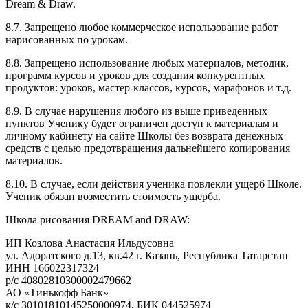
Dream & Draw.
8.7. Запрещено любое коммерческое использование работ
нарисованных по урокам.
8.8. Запрещено использование любых материалов, методик,
программ курсов и уроков для создания конкурентных
продуктов: уроков, мастер-классов, курсов, марафонов и т.д.
8.9. В случае нарушения любого из выше приведенных
пунктов Ученику будет ограничен доступ к материалам и
личному кабинету на сайте Школы без возврата денежных
средств с целью предотвращения дальнейшего копирования
материалов.
8.10. В случае, если действия ученика повлекли ущерб Школе.
Ученик обязан возместить стоимость ущерба.
Школа рисования DREAM and DRAW:
ИП Козлова Анастасия Ильдусовна
ул. Адоратского д.13, кв.42 г. Казань, Республика Татарстан
ИНН 166022317324
р/с 40802810300002479662
АО «Тинькофф Банк»
к/с 30101810145250000974, БИК 044525974