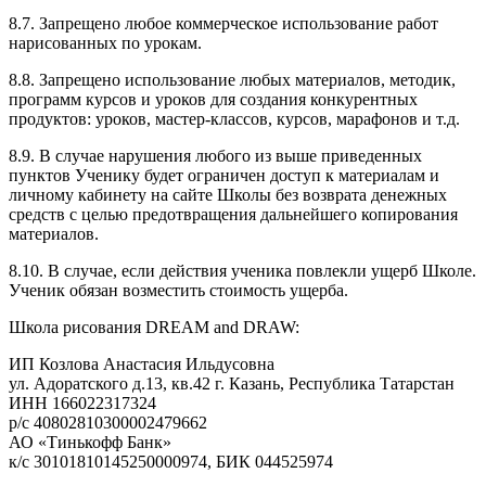
8.7. Запрещено любое коммерческое использование работ
нарисованных по урокам.
8.8. Запрещено использование любых материалов, методик,
программ курсов и уроков для создания конкурентных
продуктов: уроков, мастер-классов, курсов, марафонов и т.д.
8.9. В случае нарушения любого из выше приведенных
пунктов Ученику будет ограничен доступ к материалам и
личному кабинету на сайте Школы без возврата денежных
средств с целью предотвращения дальнейшего копирования
материалов.
8.10. В случае, если действия ученика повлекли ущерб Школе.
Ученик обязан возместить стоимость ущерба.
Школа рисования DREAM and DRAW:
ИП Козлова Анастасия Ильдусовна
ул. Адоратского д.13, кв.42 г. Казань, Республика Татарстан
ИНН 166022317324
р/с 40802810300002479662
АО «Тинькофф Банк»
к/с 30101810145250000974, БИК 044525974