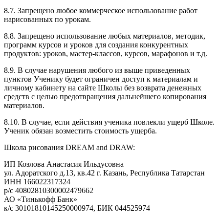
8.7. Запрещено любое коммерческое использование работ
нарисованных по урокам.
8.8. Запрещено использование любых материалов, методик,
программ курсов и уроков для создания конкурентных
продуктов: уроков, мастер-классов, курсов, марафонов и т.д.
8.9. В случае нарушения любого из выше приведенных
пунктов Ученику будет ограничен доступ к материалам и
личному кабинету на сайте Школы без возврата денежных
средств с целью предотвращения дальнейшего копирования
материалов.
8.10. В случае, если действия ученика повлекли ущерб Школе.
Ученик обязан возместить стоимость ущерба.
Школа рисования DREAM and DRAW:
ИП Козлова Анастасия Ильдусовна
ул. Адоратского д.13, кв.42 г. Казань, Республика Татарстан
ИНН 166022317324
р/с 40802810300002479662
АО «Тинькофф Банк»
к/с 30101810145250000974, БИК 044525974