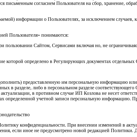
ся письменным согласием Пользователя на сбор, хранение, обра
раемой) информации о Пользователях, за исключением случаев, к
цией Пользователя» понимаются:
и пользовании Сайтом, Сервисами включая но, не ограничиваясь
ение которой определено в Регулирующих документах отдельных
 дополнить) предоставленную им персональную информацию или е
ых в разделе, либо в персональном разделе соответствующего С
ктуализации, в противном случае ИП Козлова не несет ответстве
ках определенной учетной записи персональную информацию. Пр
онодательство
Политику конфиденциальности. При внесении изменений в актуа
ения, если иное не предусмотрено новой редакцией Политики. Д