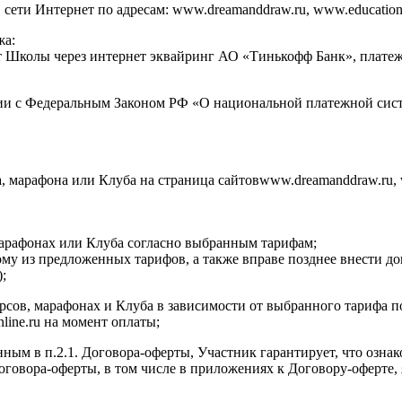
ти Интернет по адресам: www.dreamanddraw.ru, www.education.dr
жа:
ет Школы через интернет эквайринг АО «Тинькофф Банк», плат
ии с Федеральным Законом РФ «О национальной платежной сист
а, марафона или Клуба на страница сайтовwww.dreamanddraw.ru, 
 марафонах или Клуба согласно выбранным тарифам;
ому из предложенных тарифов, а также вправе позднее внести д
;
курсов, марафонах и Клуба в зависимости от выбранного тарифа 
nline.ru на момент оплаты;
нным в п.2.1. Договора-оферты, Участник гарантирует, что озна
 Договора-оферты, в том числе в приложениях к Договору-оферт