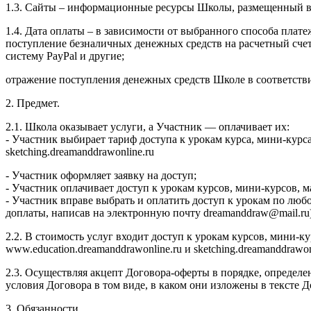
1.3. Сайты – информационные ресурсы Школы, размещенный в се
1.4. Дата оплаты – в зависимости от выбранного способа плате
поступление безналичных денежных средств на расчетный сч
систему PayPal и другие;
отражение поступления денежных средств Школе в соответств
2. Предмет.
2.1. Школа оказывает услуги, а Участник — оплачивает их:
- Участник выбирает тариф доступа к урокам курса, мини-курс
sketching.dreamanddrawonline.ru
- Участник оформляет заявку на доступ;
- Участник оплачивает доступ к урокам курсов, мини-курсов,
- Участник вправе выбрать и оплатить доступ к урокам по люб
доплаты, написав на электронную почту dreamanddraw@mail.ru)
2.2. В стоимость услуг входит доступ к урокам курсов, мини-
www.education.dreamanddrawonline.ru и sketching.dreamanddrawo
2.3. Осуществляя акцепт Договора-оферты в порядке, определе
условия Договора в том виде, в каком они изложены в тексте
3. Обязанности.