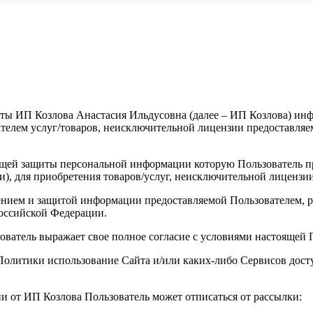
ты ИП Козлова Анастасия Ильдусовна (далее – ИП Козлова) инфо
елем услуг/товаров, неисключительной лицензии предоставляемы
щей защиты персональной информации которую Пользователь пре
и), для приобретения товаров/услуг, неисключительной лицензи
анением и защитой информации предоставляемой Пользователем
оссийской Федерации.
зователь выражает свое полное согласие с условиями настоящей
й Политики использование Сайта и/или каких-либо Сервисов до
ии от ИП Козлова Пользователь может отписаться от рассылки: