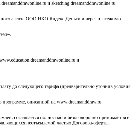
eamanddrawonline.ru и sketching.dreamanddrawonline.ru
ежного агента ООО НКО Яндекс.Деньги и через платежную
еме».
www.education.dreamanddrawonline.ru и
оплату до следующего тарифа (предварительно уточнив условия
по программе, описанной на www.dreamanddraw.ru,
комлен, соглашается полностью и безоговорочно принимает все
е, являющихся неотъемлемой частью Договора-оферты.