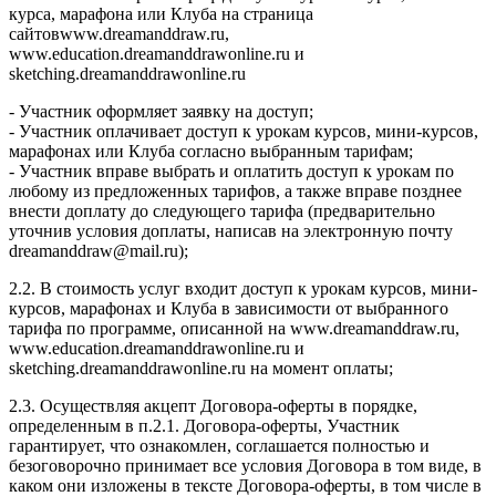
курса, марафона или Клуба на страница
сайтовwww.dreamanddraw.ru,
www.education.dreamanddrawonline.ru и
sketching.dreamanddrawonline.ru
- Участник оформляет заявку на доступ;
- Участник оплачивает доступ к урокам курсов, мини-курсов,
марафонах или Клуба согласно выбранным тарифам;
- Участник вправе выбрать и оплатить доступ к урокам по
любому из предложенных тарифов, а также вправе позднее
внести доплату до следующего тарифа (предварительно
уточнив условия доплаты, написав на электронную почту
dreamanddraw@mail.ru);
2.2. В стоимость услуг входит доступ к урокам курсов, мини-
курсов, марафонах и Клуба в зависимости от выбранного
тарифа по программе, описанной на www.dreamanddraw.ru,
www.education.dreamanddrawonline.ru и
sketching.dreamanddrawonline.ru на момент оплаты;
2.3. Осуществляя акцепт Договора-оферты в порядке,
определенным в п.2.1. Договора-оферты, Участник
гарантирует, что ознакомлен, соглашается полностью и
безоговорочно принимает все условия Договора в том виде, в
каком они изложены в тексте Договора-оферты, в том числе в