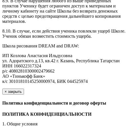
8.9. В случае нарушения любого из выше приведенных
пунктов Ученику будет ограничен доступ к материалам и
личному кабинету на сайте Школы без возврата денежных
средств с целью предотвращения дальнейшего копирования
материалов.
8.10. В случае, если действия ученика повлекли ущерб Школе.
Ученик обязан возместить стоимость ущерба.
Школа рисования DREAM and DRAW:
ИП Козлова Анастасия Ильдусовна
ул. Адоратского д.13, кв.42 г. Казань, Республика Татарстан
ИНН 166022317324
р/с 40802810300002479662
АО «Тинькофф Банк»
к/с 30101810145250000974, БИК 044525974
×
закрыть
Политика конфиденциальности и договор оферты
ПОЛИТИКА КОНФИДЕНЦИАЛЬНОСТИ
1. Общие условия