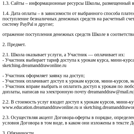
1.3. Сайты – информационные ресурсы Школы, размещенный в се
1.4. Дата оплаты – в зависимости от выбранного способа плате
поступление безналичных денежных средств на расчетный сч
систему PayPal и другие;
отражение поступления денежных средств Школе в соответств
2. Предмет.
2.1. Школа оказывает услуги, а Участник — оплачивает их:
- Участник выбирает тариф доступа к урокам курса, мини-курс
sketching.dreamanddrawonline.ru
- Участник оформляет заявку на доступ;
- Участник оплачивает доступ к урокам курсов, мини-курсов,
- Участник вправе выбрать и оплатить доступ к урокам по люб
доплаты, написав на электронную почту dreamanddraw@mail.ru)
2.2. В стоимость услуг входит доступ к урокам курсов, мини-
www.education.dreamanddrawonline.ru и sketching.dreamanddrawo
2.3. Осуществляя акцепт Договора-оферты в порядке, определе
условия Договора в том виде, в каком они изложены в тексте
3. Обязанности.