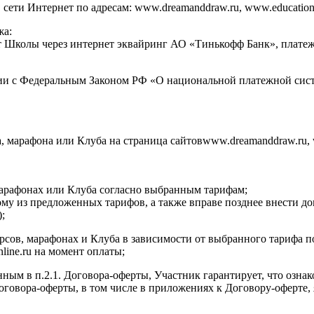
ти Интернет по адресам: www.dreamanddraw.ru, www.education.dr
жа:
ет Школы через интернет эквайринг АО «Тинькофф Банк», плат
ии с Федеральным Законом РФ «О национальной платежной сист
а, марафона или Клуба на страница сайтовwww.dreamanddraw.ru, 
 марафонах или Клуба согласно выбранным тарифам;
ому из предложенных тарифов, а также вправе позднее внести д
;
курсов, марафонах и Клуба в зависимости от выбранного тарифа 
nline.ru на момент оплаты;
нным в п.2.1. Договора-оферты, Участник гарантирует, что озна
 Договора-оферты, в том числе в приложениях к Договору-оферт