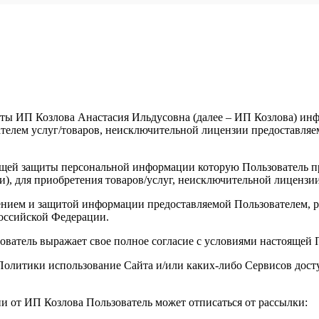
ты ИП Козлова Анастасия Ильдусовна (далее – ИП Козлова) инфо
елем услуг/товаров, неисключительной лицензии предоставляемы
щей защиты персональной информации которую Пользователь пре
и), для приобретения товаров/услуг, неисключительной лицензи
анением и защитой информации предоставляемой Пользователем
оссийской Федерации.
зователь выражает свое полное согласие с условиями настоящей
й Политики использование Сайта и/или каких-либо Сервисов до
ии от ИП Козлова Пользователь может отписаться от рассылки: