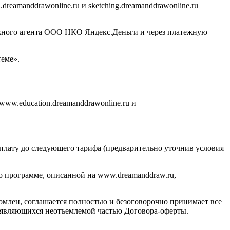
eamanddrawonline.ru и sketching.dreamanddrawonline.ru
ежного агента ООО НКО Яндекс.Деньги и через платежную
еме».
www.education.dreamanddrawonline.ru и
оплату до следующего тарифа (предварительно уточнив условия
по программе, описанной на www.dreamanddraw.ru,
комлен, соглашается полностью и безоговорочно принимает все
е, являющихся неотъемлемой частью Договора-оферты.