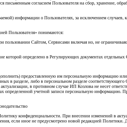
ся письменным согласием Пользователя на сбор, хранение, обра
раемой) информации о Пользователях, за исключением случаев, к
цией Пользователя» понимаются:
и пользовании Сайтом, Сервисами включая но, не ограничиваясь
ение которой определено в Регулирующих документах отдельных
 дополнить) предоставленную им персональную информацию или е
ых в разделе, либо в персональном разделе соответствующего С
ктуализации, в противном случае ИП Козлова не несет ответстве
ках определенной учетной записи персональную информацию. Пр
онодательство
Политику конфиденциальности. При внесении изменений в актуа
ения, если иное не предусмотрено новой редакцией Политики. Д