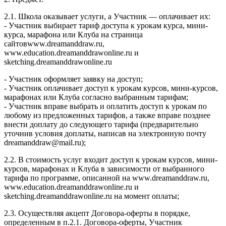
2.1. Школа оказывает услуги, а Участник — оплачивает их:
- Участник выбирает тариф доступа к урокам курса, мини-
курса, марафона или Клуба на страница
сайтовwww.dreamanddraw.ru,
www.education.dreamanddrawonline.ru и
sketching.dreamanddrawonline.ru
- Участник оформляет заявку на доступ;
- Участник оплачивает доступ к урокам курсов, мини-курсов,
марафонах или Клуба согласно выбранным тарифам;
- Участник вправе выбрать и оплатить доступ к урокам по
любому из предложенных тарифов, а также вправе позднее
внести доплату до следующего тарифа (предварительно
уточнив условия доплаты, написав на электронную почту
dreamanddraw@mail.ru);
2.2. В стоимость услуг входит доступ к урокам курсов, мини-
курсов, марафонах и Клуба в зависимости от выбранного
тарифа по программе, описанной на www.dreamanddraw.ru,
www.education.dreamanddrawonline.ru и
sketching.dreamanddrawonline.ru на момент оплаты;
2.3. Осуществляя акцепт Договора-оферты в порядке,
определенным в п.2.1. Договора-оферты, Участник