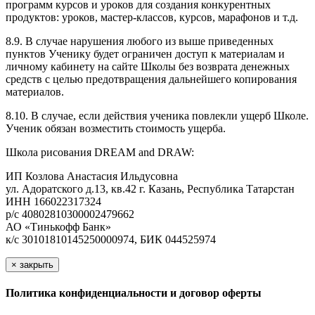
программ курсов и уроков для создания конкурентных
продуктов: уроков, мастер-классов, курсов, марафонов и т.д.
8.9. В случае нарушения любого из выше приведенных
пунктов Ученику будет ограничен доступ к материалам и
личному кабинету на сайте Школы без возврата денежных
средств с целью предотвращения дальнейшего копирования
материалов.
8.10. В случае, если действия ученика повлекли ущерб Школе.
Ученик обязан возместить стоимость ущерба.
Школа рисования DREAM and DRAW:
ИП Козлова Анастасия Ильдусовна
ул. Адоратского д.13, кв.42 г. Казань, Республика Татарстан
ИНН 166022317324
р/с 40802810300002479662
АО «Тинькофф Банк»
к/с 30101810145250000974, БИК 044525974
×
закрыть
Политика конфиденциальности и договор оферты