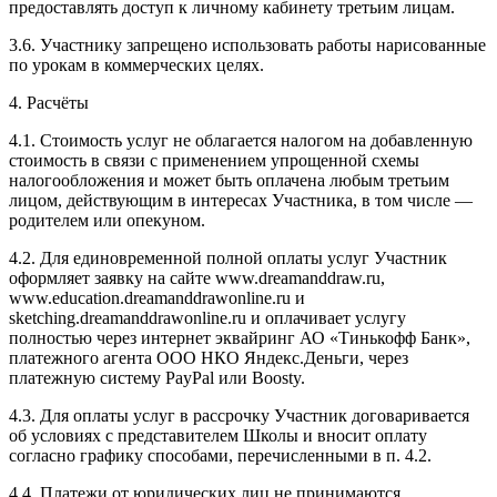
предоставлять доступ к личному кабинету третьим лицам.
3.6. Участнику запрещено использовать работы нарисованные
по урокам в коммерческих целях.
4. Расчёты
4.1. Cтоимость услуг не облагается налогом на добавленную
стоимость в связи с применением упрощенной схемы
налогообложения и может быть оплачена любым третьим
лицом, действующим в интересах Участника, в том числе —
родителем или опекуном.
4.2. Для единовременной полной оплаты услуг Участник
оформляет заявку на сайте www.dreamanddraw.ru,
www.education.dreamanddrawonline.ru и
sketching.dreamanddrawonline.ru и оплачивает услугу
полностью через интернет эквайринг АО «Тинькофф Банк»,
платежного агента ООО НКО Яндекс.Деньги, через
платежную систему PayPal или Boosty.
4.3. Для оплаты услуг в рассрочку Участник договаривается
об условиях с представителем Школы и вносит оплату
согласно графику способами, перечисленными в п. 4.2.
4.4. Платежи от юридических лиц не принимаются.