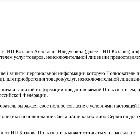
ты ИП Козлова Анастасия Ильдусовна (далее – ИП Козлова) инфо
елем услуг/товаров, неисключительной лицензии предоставляемы
щей защиты персональной информации которую Пользователь пре
и), для приобретения товаров/услуг, неисключительной лицензи
анением и защитой информации предоставляемой Пользователем
оссийской Федерации.
зователь выражает свое полное согласие с условиями настоящей
й Политики использование Сайта и/или каких-либо Сервисов до
ии от ИП Козлова Пользователь может отписаться от рассылки: