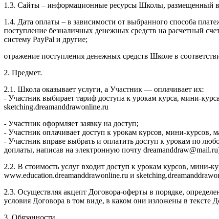
1.3. Сайты – информационные ресурсы Школы, размещенный в се
1.4. Дата оплаты – в зависимости от выбранного способа плате
поступление безналичных денежных средств на расчетный сч
систему PayPal и другие;
отражение поступления денежных средств Школе в соответств
2. Предмет.
2.1. Школа оказывает услуги, а Участник — оплачивает их:
- Участник выбирает тариф доступа к урокам курса, мини-курс
sketching.dreamanddrawonline.ru
- Участник оформляет заявку на доступ;
- Участник оплачивает доступ к урокам курсов, мини-курсов,
- Участник вправе выбрать и оплатить доступ к урокам по люб
доплаты, написав на электронную почту dreamanddraw@mail.ru)
2.2. В стоимость услуг входит доступ к урокам курсов, мини-
www.education.dreamanddrawonline.ru и sketching.dreamanddrawo
2.3. Осуществляя акцепт Договора-оферты в порядке, определе
условия Договора в том виде, в каком они изложены в тексте
3. Обязанности.