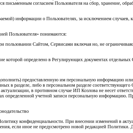
ся письменным согласием Пользователя на сбор, хранение, обра
раемой) информации о Пользователях, за исключением случаев, к
цией Пользователя» понимаются:
и пользовании Сайтом, Сервисами включая но, не ограничиваясь
ение которой определено в Регулирующих документах отдельных
 дополнить) предоставленную им персональную информацию или е
ых в разделе, либо в персональном разделе соответствующего С
ктуализации, в противном случае ИП Козлова не несет ответстве
ках определенной учетной записи персональную информацию. Пр
онодательство
Политику конфиденциальности. При внесении изменений в актуа
ения, если иное не предусмотрено новой редакцией Политики. Д