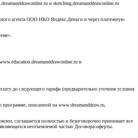
eamanddrawonline.ru и sketching.dreamanddrawonline.ru
ежного агента ООО НКО Яндекс.Деньги и через платежную
еме».
www.education.dreamanddrawonline.ru и
оплату до следующего тарифа (предварительно уточнив условия
по программе, описанной на www.dreamanddraw.ru,
комлен, соглашается полностью и безоговорочно принимает все
е, являющихся неотъемлемой частью Договора-оферты.