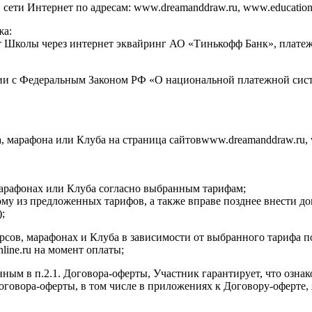
ти Интернет по адресам: www.dreamanddraw.ru, www.education.dr
жа:
ет Школы через интернет эквайринг АО «Тинькофф Банк», плат
ии с Федеральным Законом РФ «О национальной платежной сист
а, марафона или Клуба на страница сайтовwww.dreamanddraw.ru, 
 марафонах или Клуба согласно выбранным тарифам;
ому из предложенных тарифов, а также вправе позднее внести д
;
курсов, марафонах и Клуба в зависимости от выбранного тарифа 
nline.ru на момент оплаты;
нным в п.2.1. Договора-оферты, Участник гарантирует, что озна
 Договора-оферты, в том числе в приложениях к Договору-оферт