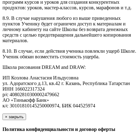
программ курсов и уроков для создания конкурентных
продуктов: уроков, мастер-классов, курсов, марафонов и т.д.
8.9. В случае нарушения любого из выше приведенных
пунктов Ученику будет ограничен доступ к материалам и
личному кабинету на сайте Школы без возврата денежных
средств с целью предотвращения дальнейшего копирования
материалов.
8.10. В случае, если действия ученика повлекли ущерб Школе.
Ученик обязан возместить стоимость ущерба.
Школа рисования DREAM and DRAW:
ИП Козлова Анастасия Ильдусовна
ул. Адоратского д.13, кв.42 г. Казань, Республика Татарстан
ИНН 166022317324
р/с 40802810300002479662
АО «Тинькофф Банк»
к/с 30101810145250000974, БИК 044525974
×
закрыть
Политика конфиденциальности и договор оферты