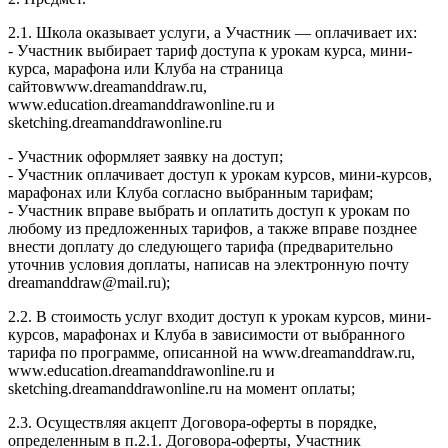
2.1. Школа оказывает услуги, а Участник — оплачивает их:
- Участник выбирает тариф доступа к урокам курса, мини-
курса, марафона или Клуба на страница
сайтовwww.dreamanddraw.ru,
www.education.dreamanddrawonline.ru и
sketching.dreamanddrawonline.ru
- Участник оформляет заявку на доступ;
- Участник оплачивает доступ к урокам курсов, мини-курсов,
марафонах или Клуба согласно выбранным тарифам;
- Участник вправе выбрать и оплатить доступ к урокам по
любому из предложенных тарифов, а также вправе позднее
внести доплату до следующего тарифа (предварительно
уточнив условия доплаты, написав на электронную почту
dreamanddraw@mail.ru);
2.2. В стоимость услуг входит доступ к урокам курсов, мини-
курсов, марафонах и Клуба в зависимости от выбранного
тарифа по программе, описанной на www.dreamanddraw.ru,
www.education.dreamanddrawonline.ru и
sketching.dreamanddrawonline.ru на момент оплаты;
2.3. Осуществляя акцепт Договора-оферты в порядке,
определенным в п.2.1. Договора-оферты, Участник