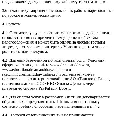
предоставлять доступ к личному кабинету третьим лицам.
3.6. Участнику запрещено использовать работы нарисованные
по урокам в коммерческих целях.
4. Расчёты
4.1. Cтоимость услуг не облагается налогом на добавленную
стоимость в связи с применением упрощенной схемы
налогообложения и может быть оплачена любым третьим
лицом, действующим в интересах Участника, в том числе —
родителем или опекуном.
4.2. Для единовременной полной оплаты услуг Участник
оформляет заявку на сайте www.dreamanddraw.ru,
www.education.dreamanddrawonline.ru и
sketching.dreamanddrawonline.ru и оплачивает услугу
полностью через интернет эквайринг АО «Тинькофф Банк»,
платежного агента ООО НКО Яндекс.Деньги, через
платежную систему PayPal или Boosty.
4.3. Для оплаты услуг в рассрочку Участник договаривается
об условиях с представителем Школы и вносит оплату
согласно графику способами, перечисленными в п. 4.2.
4.4. Платежи от юридических лиц не принимаются.