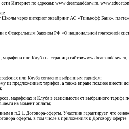
ти Интернет по адресам: www.dreamanddraw.ru, www.education.dr
жа:
ет Школы через интернет эквайринг АО «Тинькофф Банк», плат
ии с Федеральным Законом РФ «О национальной платежной сист
а, марафона или Клуба на страница сайтовwww.dreamanddraw.ru, 
 марафонах или Клуба согласно выбранным тарифам;
ому из предложенных тарифов, а также вправе позднее внести д
;
курсов, марафонах и Клуба в зависимости от выбранного тарифа 
nline.ru на момент оплаты;
нным в п.2.1. Договора-оферты, Участник гарантирует, что озна
 Договора-оферты, в том числе в приложениях к Договору-оферт