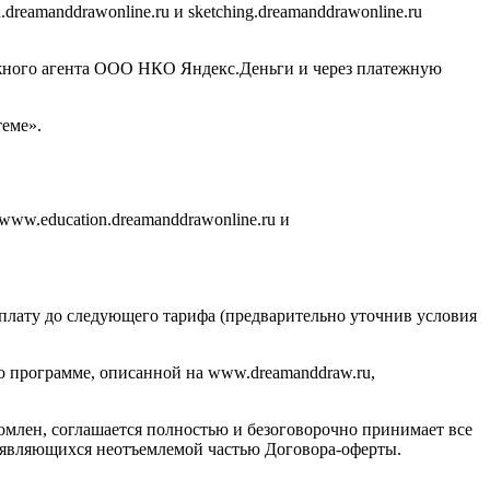
eamanddrawonline.ru и sketching.dreamanddrawonline.ru
ежного агента ООО НКО Яндекс.Деньги и через платежную
еме».
www.education.dreamanddrawonline.ru и
оплату до следующего тарифа (предварительно уточнив условия
по программе, описанной на www.dreamanddraw.ru,
комлен, соглашается полностью и безоговорочно принимает все
е, являющихся неотъемлемой частью Договора-оферты.