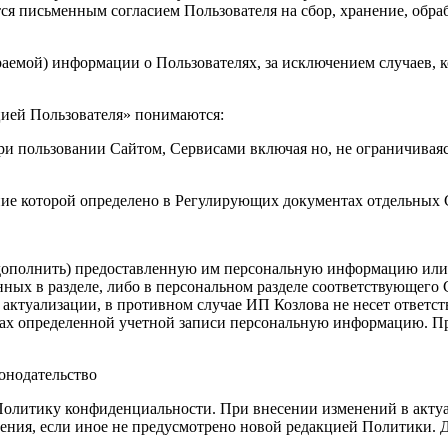
ся письменным согласием Пользователя на сбор, хранение, обра
раемой) информации о Пользователях, за исключением случаев, к
цией Пользователя» понимаются:
и пользовании Сайтом, Сервисами включая но, не ограничиваясь
ение которой определено в Регулирующих документах отдельных
 дополнить) предоставленную им персональную информацию или е
ых в разделе, либо в персональном разделе соответствующего С
ктуализации, в противном случае ИП Козлова не несет ответстве
ках определенной учетной записи персональную информацию. Пр
онодательство
Политику конфиденциальности. При внесении изменений в актуа
ения, если иное не предусмотрено новой редакцией Политики. Д