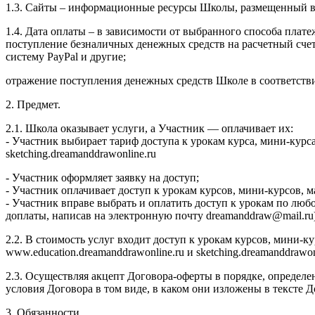
1.3. Сайты – информационные ресурсы Школы, размещенный в се
1.4. Дата оплаты – в зависимости от выбранного способа плате
поступление безналичных денежных средств на расчетный сч
систему PayPal и другие;
отражение поступления денежных средств Школе в соответств
2. Предмет.
2.1. Школа оказывает услуги, а Участник — оплачивает их:
- Участник выбирает тариф доступа к урокам курса, мини-курс
sketching.dreamanddrawonline.ru
- Участник оформляет заявку на доступ;
- Участник оплачивает доступ к урокам курсов, мини-курсов,
- Участник вправе выбрать и оплатить доступ к урокам по люб
доплаты, написав на электронную почту dreamanddraw@mail.ru)
2.2. В стоимость услуг входит доступ к урокам курсов, мини-
www.education.dreamanddrawonline.ru и sketching.dreamanddrawo
2.3. Осуществляя акцепт Договора-оферты в порядке, определе
условия Договора в том виде, в каком они изложены в тексте
3. Обязанности.