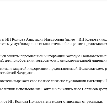
ты ИП Козлова Анастасия Ильдусовна (далее – ИП Козлова) инфо
елем услуг/товаров, неисключительной лицензии предоставляемы
щей защиты персональной информации которую Пользователь пре
и), для приобретения товаров/услуг, неисключительной лицензи
анением и защитой информации предоставляемой Пользователем
оссийской Федерации.
зователь выражает свое полное согласие с условиями настоящей
й Политики использование Сайта и/или каких-либо Сервисов до
ии от ИП Козлова Пользователь может отписаться от рассылки: