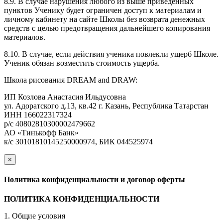
8.9. В случае нарушения любого из выше приведенных
пунктов Ученику будет ограничен доступ к материалам и
личному кабинету на сайте Школы без возврата денежных
средств с целью предотвращения дальнейшего копирования
материалов.
8.10. В случае, если действия ученика повлекли ущерб Школе.
Ученик обязан возместить стоимость ущерба.
Школа рисования DREAM and DRAW:
ИП Козлова Анастасия Ильдусовна
ул. Адоратского д.13, кв.42 г. Казань, Республика Татарстан
ИНН 166022317324
р/с 40802810300002479662
АО «Тинькофф Банк»
к/с 30101810145250000974, БИК 044525974
×
закрыть
Политика конфиденциальности и договор оферты
ПОЛИТИКА КОНФИДЕНЦИАЛЬНОСТИ
1. Общие условия