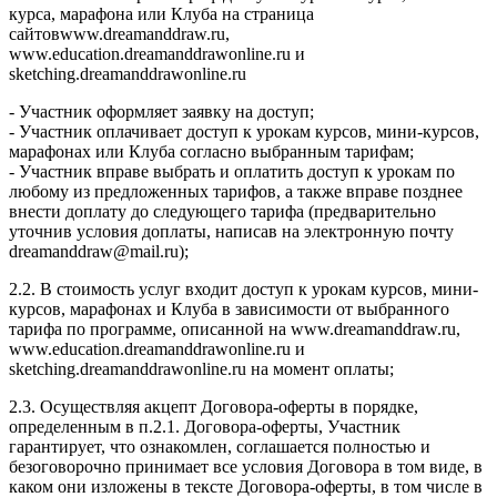
курса, марафона или Клуба на страница
сайтовwww.dreamanddraw.ru,
www.education.dreamanddrawonline.ru и
sketching.dreamanddrawonline.ru
- Участник оформляет заявку на доступ;
- Участник оплачивает доступ к урокам курсов, мини-курсов,
марафонах или Клуба согласно выбранным тарифам;
- Участник вправе выбрать и оплатить доступ к урокам по
любому из предложенных тарифов, а также вправе позднее
внести доплату до следующего тарифа (предварительно
уточнив условия доплаты, написав на электронную почту
dreamanddraw@mail.ru);
2.2. В стоимость услуг входит доступ к урокам курсов, мини-
курсов, марафонах и Клуба в зависимости от выбранного
тарифа по программе, описанной на www.dreamanddraw.ru,
www.education.dreamanddrawonline.ru и
sketching.dreamanddrawonline.ru на момент оплаты;
2.3. Осуществляя акцепт Договора-оферты в порядке,
определенным в п.2.1. Договора-оферты, Участник
гарантирует, что ознакомлен, соглашается полностью и
безоговорочно принимает все условия Договора в том виде, в
каком они изложены в тексте Договора-оферты, в том числе в