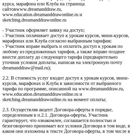
курса, марафона или Клуба на страница
сайтовwww.dreamanddraw.ru,
www.education.dreamanddrawonline.ru и
sketching.dreamanddrawonline.ru
- Участник оформляет заявку на доступ;
- Участник оплачивает доступ к урокам курсов, мини-курсов,
марафонах или Клуба согласно выбранным тарифам;
- Участник вправе выбрать и оплатить доступ к урокам по
любому из предложенных тарифов, а также вправе позднее
внести доплату до следующего тарифа (предварительно
уточнив условия доплаты, написав на электронную почту
dreamanddraw@mail.ru);
2.2. В стоимость услуг входит доступ к урокам курсов, мини-
курсов, марафонах и Клуба в зависимости от выбранного
тарифа по программе, описанной на www.dreamanddraw.ru,
www.education.dreamanddrawonline.ru и
sketching.dreamanddrawonline.ru на момент оплаты;
2.3. Осуществляя акцепт Договора-оферты в порядке,
определенным в п.2.1. Договора-оферты, Участник
гарантирует, что ознакомлен, соглашается полностью и
безоговорочно принимает все условия Договора в том виде, в
каком они изложены в тексте Договора-оферты, в том числе в