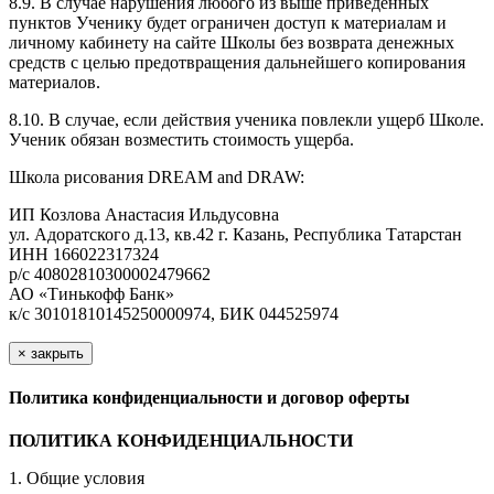
8.9. В случае нарушения любого из выше приведенных
пунктов Ученику будет ограничен доступ к материалам и
личному кабинету на сайте Школы без возврата денежных
средств с целью предотвращения дальнейшего копирования
материалов.
8.10. В случае, если действия ученика повлекли ущерб Школе.
Ученик обязан возместить стоимость ущерба.
Школа рисования DREAM and DRAW:
ИП Козлова Анастасия Ильдусовна
ул. Адоратского д.13, кв.42 г. Казань, Республика Татарстан
ИНН 166022317324
р/с 40802810300002479662
АО «Тинькофф Банк»
к/с 30101810145250000974, БИК 044525974
×
закрыть
Политика конфиденциальности и договор оферты
ПОЛИТИКА КОНФИДЕНЦИАЛЬНОСТИ
1. Общие условия