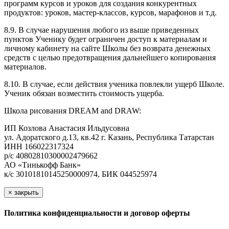
программ курсов и уроков для создания конкурентных
продуктов: уроков, мастер-классов, курсов, марафонов и т.д.
8.9. В случае нарушения любого из выше приведенных
пунктов Ученику будет ограничен доступ к материалам и
личному кабинету на сайте Школы без возврата денежных
средств с целью предотвращения дальнейшего копирования
материалов.
8.10. В случае, если действия ученика повлекли ущерб Школе.
Ученик обязан возместить стоимость ущерба.
Школа рисования DREAM and DRAW:
ИП Козлова Анастасия Ильдусовна
ул. Адоратского д.13, кв.42 г. Казань, Республика Татарстан
ИНН 166022317324
р/с 40802810300002479662
АО «Тинькофф Банк»
к/с 30101810145250000974, БИК 044525974
×
закрыть
Политика конфиденциальности и договор оферты