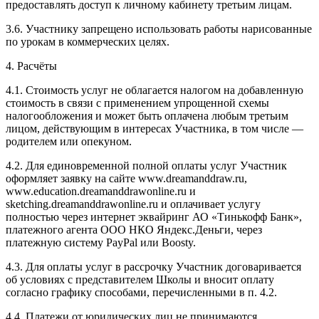
предоставлять доступ к личному кабинету третьим лицам.
3.6. Участнику запрещено использовать работы нарисованные
по урокам в коммерческих целях.
4. Расчёты
4.1. Cтоимость услуг не облагается налогом на добавленную
стоимость в связи с применением упрощенной схемы
налогообложения и может быть оплачена любым третьим
лицом, действующим в интересах Участника, в том числе —
родителем или опекуном.
4.2. Для единовременной полной оплаты услуг Участник
оформляет заявку на сайте www.dreamanddraw.ru,
www.education.dreamanddrawonline.ru и
sketching.dreamanddrawonline.ru и оплачивает услугу
полностью через интернет эквайринг АО «Тинькофф Банк»,
платежного агента ООО НКО Яндекс.Деньги, через
платежную систему PayPal или Boosty.
4.3. Для оплаты услуг в рассрочку Участник договаривается
об условиях с представителем Школы и вносит оплату
согласно графику способами, перечисленными в п. 4.2.
4.4. Платежи от юридических лиц не принимаются.