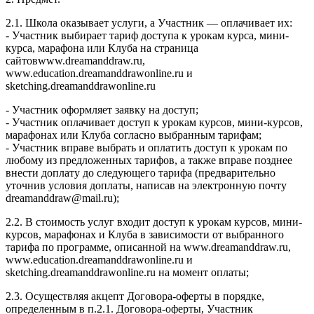
2.1. Школа оказывает услуги, а Участник — оплачивает их:
- Участник выбирает тариф доступа к урокам курса, мини-
курса, марафона или Клуба на страница
сайтовwww.dreamanddraw.ru,
www.education.dreamanddrawonline.ru и
sketching.dreamanddrawonline.ru
- Участник оформляет заявку на доступ;
- Участник оплачивает доступ к урокам курсов, мини-курсов,
марафонах или Клуба согласно выбранным тарифам;
- Участник вправе выбрать и оплатить доступ к урокам по
любому из предложенных тарифов, а также вправе позднее
внести доплату до следующего тарифа (предварительно
уточнив условия доплаты, написав на электронную почту
dreamanddraw@mail.ru);
2.2. В стоимость услуг входит доступ к урокам курсов, мини-
курсов, марафонах и Клуба в зависимости от выбранного
тарифа по программе, описанной на www.dreamanddraw.ru,
www.education.dreamanddrawonline.ru и
sketching.dreamanddrawonline.ru на момент оплаты;
2.3. Осуществляя акцепт Договора-оферты в порядке,
определенным в п.2.1. Договора-оферты, Участник