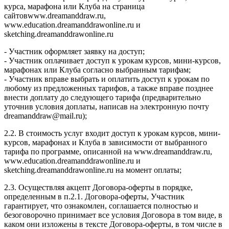
курса, марафона или Клуба на страница
сайтовwww.dreamanddraw.ru,
www.education.dreamanddrawonline.ru и
sketching.dreamanddrawonline.ru
- Участник оформляет заявку на доступ;
- Участник оплачивает доступ к урокам курсов, мини-курсов,
марафонах или Клуба согласно выбранным тарифам;
- Участник вправе выбрать и оплатить доступ к урокам по
любому из предложенных тарифов, а также вправе позднее
внести доплату до следующего тарифа (предварительно
уточнив условия доплаты, написав на электронную почту
dreamanddraw@mail.ru);
2.2. В стоимость услуг входит доступ к урокам курсов, мини-
курсов, марафонах и Клуба в зависимости от выбранного
тарифа по программе, описанной на www.dreamanddraw.ru,
www.education.dreamanddrawonline.ru и
sketching.dreamanddrawonline.ru на момент оплаты;
2.3. Осуществляя акцепт Договора-оферты в порядке,
определенным в п.2.1. Договора-оферты, Участник
гарантирует, что ознакомлен, соглашается полностью и
безоговорочно принимает все условия Договора в том виде, в
каком они изложены в тексте Договора-оферты, в том числе в