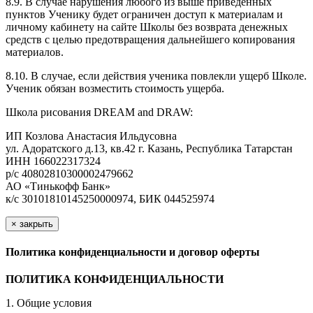
8.9. В случае нарушения любого из выше приведенных
пунктов Ученику будет ограничен доступ к материалам и
личному кабинету на сайте Школы без возврата денежных
средств с целью предотвращения дальнейшего копирования
материалов.
8.10. В случае, если действия ученика повлекли ущерб Школе.
Ученик обязан возместить стоимость ущерба.
Школа рисования DREAM and DRAW:
ИП Козлова Анастасия Ильдусовна
ул. Адоратского д.13, кв.42 г. Казань, Республика Татарстан
ИНН 166022317324
р/с 40802810300002479662
АО «Тинькофф Банк»
к/с 30101810145250000974, БИК 044525974
×
закрыть
Политика конфиденциальности и договор оферты
ПОЛИТИКА КОНФИДЕНЦИАЛЬНОСТИ
1. Общие условия