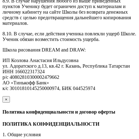
8.9. В случае нарушения любого из выше приведенных
пунктов Ученику будет ограничен доступ к материалам и
личному кабинету на сайте Школы без возврата денежных
средств с целью предотвращения дальнейшего копирования
материалов.
8.10. В случае, если действия ученика повлекли ущерб Школе.
Ученик обязан возместить стоимость ущерба.
Школа рисования DREAM and DRAW:
ИП Козлова Анастасия Ильдусовна
ул. Адоратского д.13, кв.42 г. Казань, Республика Татарстан
ИНН 166022317324
р/с 40802810300002479662
АО «Тинькофф Банк»
к/с 30101810145250000974, БИК 044525974
×
закрыть
Политика конфиденциальности и договор оферты
ПОЛИТИКА КОНФИДЕНЦИАЛЬНОСТИ
1. Общие условия