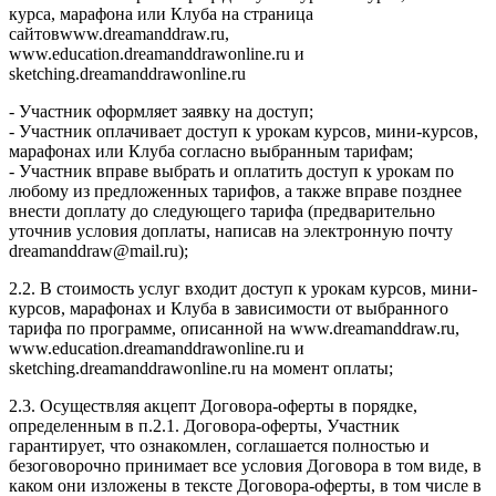
курса, марафона или Клуба на страница
сайтовwww.dreamanddraw.ru,
www.education.dreamanddrawonline.ru и
sketching.dreamanddrawonline.ru
- Участник оформляет заявку на доступ;
- Участник оплачивает доступ к урокам курсов, мини-курсов,
марафонах или Клуба согласно выбранным тарифам;
- Участник вправе выбрать и оплатить доступ к урокам по
любому из предложенных тарифов, а также вправе позднее
внести доплату до следующего тарифа (предварительно
уточнив условия доплаты, написав на электронную почту
dreamanddraw@mail.ru);
2.2. В стоимость услуг входит доступ к урокам курсов, мини-
курсов, марафонах и Клуба в зависимости от выбранного
тарифа по программе, описанной на www.dreamanddraw.ru,
www.education.dreamanddrawonline.ru и
sketching.dreamanddrawonline.ru на момент оплаты;
2.3. Осуществляя акцепт Договора-оферты в порядке,
определенным в п.2.1. Договора-оферты, Участник
гарантирует, что ознакомлен, соглашается полностью и
безоговорочно принимает все условия Договора в том виде, в
каком они изложены в тексте Договора-оферты, в том числе в