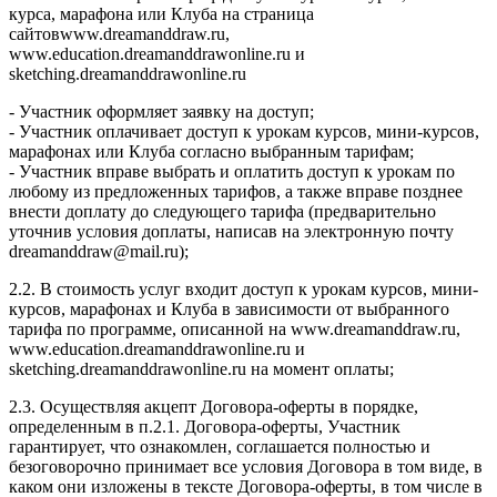
курса, марафона или Клуба на страница
сайтовwww.dreamanddraw.ru,
www.education.dreamanddrawonline.ru и
sketching.dreamanddrawonline.ru
- Участник оформляет заявку на доступ;
- Участник оплачивает доступ к урокам курсов, мини-курсов,
марафонах или Клуба согласно выбранным тарифам;
- Участник вправе выбрать и оплатить доступ к урокам по
любому из предложенных тарифов, а также вправе позднее
внести доплату до следующего тарифа (предварительно
уточнив условия доплаты, написав на электронную почту
dreamanddraw@mail.ru);
2.2. В стоимость услуг входит доступ к урокам курсов, мини-
курсов, марафонах и Клуба в зависимости от выбранного
тарифа по программе, описанной на www.dreamanddraw.ru,
www.education.dreamanddrawonline.ru и
sketching.dreamanddrawonline.ru на момент оплаты;
2.3. Осуществляя акцепт Договора-оферты в порядке,
определенным в п.2.1. Договора-оферты, Участник
гарантирует, что ознакомлен, соглашается полностью и
безоговорочно принимает все условия Договора в том виде, в
каком они изложены в тексте Договора-оферты, в том числе в