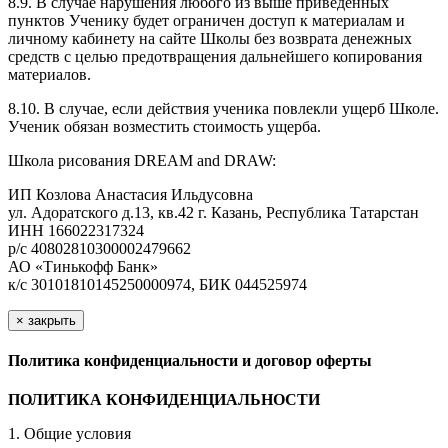
8.9. В случае нарушения любого из выше приведенных
пунктов Ученику будет ограничен доступ к материалам и
личному кабинету на сайте Школы без возврата денежных
средств с целью предотвращения дальнейшего копирования
материалов.
8.10. В случае, если действия ученика повлекли ущерб Школе.
Ученик обязан возместить стоимость ущерба.
Школа рисования DREAM and DRAW:
ИП Козлова Анастасия Ильдусовна
ул. Адоратского д.13, кв.42 г. Казань, Республика Татарстан
ИНН 166022317324
р/с 40802810300002479662
АО «Тинькофф Банк»
к/с 30101810145250000974, БИК 044525974
×
закрыть
Политика конфиденциальности и договор оферты
ПОЛИТИКА КОНФИДЕНЦИАЛЬНОСТИ
1. Общие условия