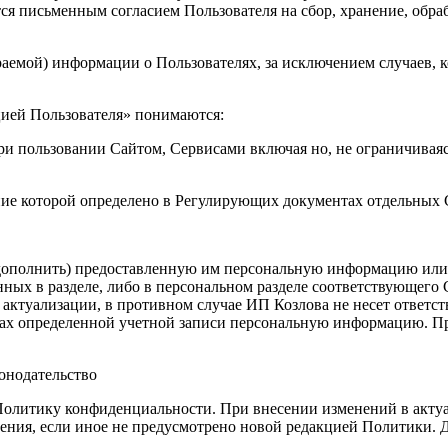
ся письменным согласием Пользователя на сбор, хранение, обра
раемой) информации о Пользователях, за исключением случаев, к
цией Пользователя» понимаются:
и пользовании Сайтом, Сервисами включая но, не ограничиваясь
ение которой определено в Регулирующих документах отдельных
 дополнить) предоставленную им персональную информацию или е
ых в разделе, либо в персональном разделе соответствующего С
ктуализации, в противном случае ИП Козлова не несет ответстве
ках определенной учетной записи персональную информацию. Пр
онодательство
Политику конфиденциальности. При внесении изменений в актуа
ения, если иное не предусмотрено новой редакцией Политики. Д