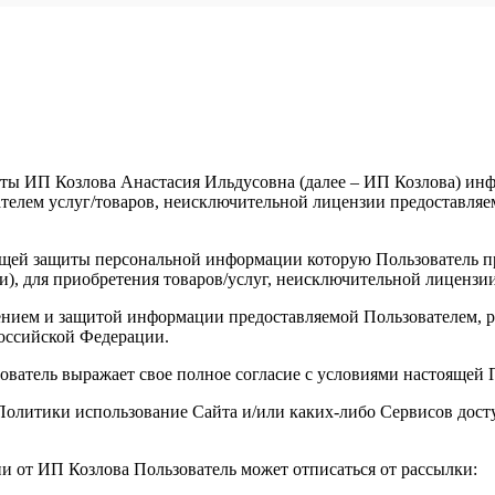
ты ИП Козлова Анастасия Ильдусовна (далее – ИП Козлова) инфо
елем услуг/товаров, неисключительной лицензии предоставляемы
щей защиты персональной информации которую Пользователь пре
и), для приобретения товаров/услуг, неисключительной лицензи
анением и защитой информации предоставляемой Пользователем
оссийской Федерации.
зователь выражает свое полное согласие с условиями настоящей
й Политики использование Сайта и/или каких-либо Сервисов до
ии от ИП Козлова Пользователь может отписаться от рассылки: