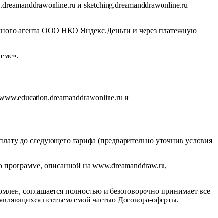
eamanddrawonline.ru и sketching.dreamanddrawonline.ru
ежного агента ООО НКО Яндекс.Деньги и через платежную
еме».
www.education.dreamanddrawonline.ru и
оплату до следующего тарифа (предварительно уточнив условия
по программе, описанной на www.dreamanddraw.ru,
комлен, соглашается полностью и безоговорочно принимает все
е, являющихся неотъемлемой частью Договора-оферты.