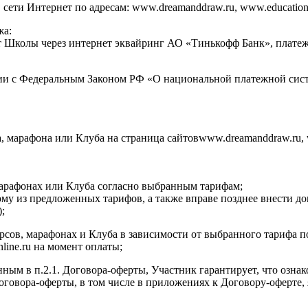
ти Интернет по адресам: www.dreamanddraw.ru, www.education.dr
жа:
ет Школы через интернет эквайринг АО «Тинькофф Банк», плат
ии с Федеральным Законом РФ «О национальной платежной сист
а, марафона или Клуба на страница сайтовwww.dreamanddraw.ru, 
 марафонах или Клуба согласно выбранным тарифам;
ому из предложенных тарифов, а также вправе позднее внести д
;
курсов, марафонах и Клуба в зависимости от выбранного тарифа 
nline.ru на момент оплаты;
нным в п.2.1. Договора-оферты, Участник гарантирует, что озна
 Договора-оферты, в том числе в приложениях к Договору-оферт