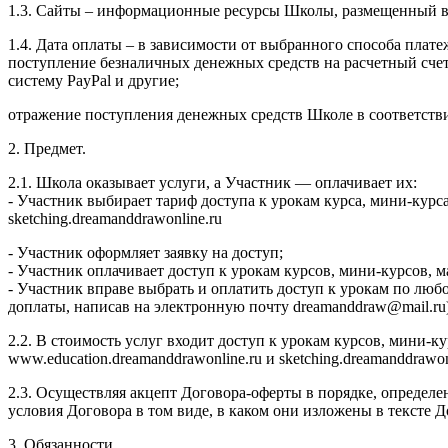
1.3. Сайты – информационные ресурсы Школы, размещенный в се
1.4. Дата оплаты – в зависимости от выбранного способа плате
поступление безналичных денежных средств на расчетный сч
систему PayPal и другие;
отражение поступления денежных средств Школе в соответств
2. Предмет.
2.1. Школа оказывает услуги, а Участник — оплачивает их:
- Участник выбирает тариф доступа к урокам курса, мини-курс
sketching.dreamanddrawonline.ru
- Участник оформляет заявку на доступ;
- Участник оплачивает доступ к урокам курсов, мини-курсов,
- Участник вправе выбрать и оплатить доступ к урокам по люб
доплаты, написав на электронную почту dreamanddraw@mail.ru)
2.2. В стоимость услуг входит доступ к урокам курсов, мини-
www.education.dreamanddrawonline.ru и sketching.dreamanddrawo
2.3. Осуществляя акцепт Договора-оферты в порядке, определе
условия Договора в том виде, в каком они изложены в тексте
3. Обязанности.