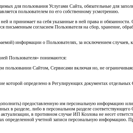
димых для пользования Услугами Сайта, обязательные для запол
вляется пользователем по его собственному усмотрению.
с ней и принимает на себя указанные в ней права и обязанности
ся письменным согласием Пользователя на сбор, хранение, обра
раемой) информации о Пользователях, за исключением случаев, к
цией Пользователя» понимаются:
и пользовании Сайтом, Сервисами включая но, не ограничиваясь
ение которой определено в Регулирующих документах отдельных
 дополнить) предоставленную им персональную информацию или е
ых в разделе, либо в персональном разделе соответствующего С
ктуализации, в противном случае ИП Козлова не несет ответстве
ках определенной учетной записи персональную информацию. Пр