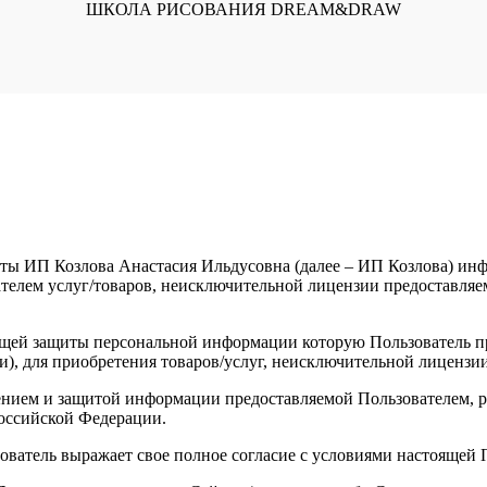
ШКОЛА РИСОВАНИЯ DREAM&DRAW
ты ИП Козлова Анастасия Ильдусовна (далее – ИП Козлова) инфо
елем услуг/товаров, неисключительной лицензии предоставляемы
щей защиты персональной информации которую Пользователь пре
и), для приобретения товаров/услуг, неисключительной лицензи
анением и защитой информации предоставляемой Пользователем
оссийской Федерации.
зователь выражает свое полное согласие с условиями настоящей