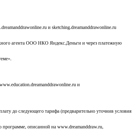
eamanddrawonline.ru и sketching.dreamanddrawonline.ru
ежного агента ООО НКО Яндекс.Деньги и через платежную
еме».
www.education.dreamanddrawonline.ru и
оплату до следующего тарифа (предварительно уточнив условия
по программе, описанной на www.dreamanddraw.ru,