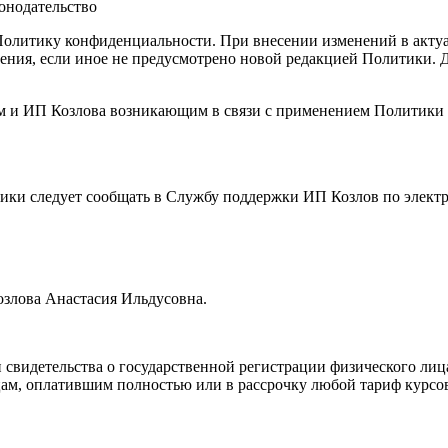
онодательство
Политику конфиденциальности. При внесении изменений в актуа
ения, если иное не предусмотрено новой редакцией Политики. Д
ем и ИП Козлова возникающим в связи с применением Политик
тики следует сообщать в Службу поддержки ИП Козлов по элект
озлова Анастасия Ильдусовна.
 свидетельства о государственной регистрации физического ли
 лицам, оплатившим полностью или в рассрочку любой тариф кур