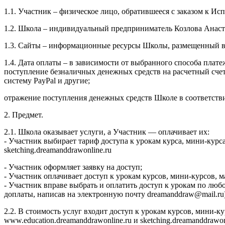
1.1. Участник – физическое лицо, обратившееся с заказом к И
1.2. Школа – индивидуальный предприниматель Козлова Анаст
1.3. Сайты – информационные ресурсы Школы, размещенный в се
1.4. Дата оплаты – в зависимости от выбранного способа плате
поступление безналичных денежных средств на расчетный сч
систему PayPal и другие;
отражение поступления денежных средств Школе в соответств
2. Предмет.
2.1. Школа оказывает услуги, а Участник — оплачивает их:
- Участник выбирает тариф доступа к урокам курса, мини-курс
sketching.dreamanddrawonline.ru
- Участник оформляет заявку на доступ;
- Участник оплачивает доступ к урокам курсов, мини-курсов,
- Участник вправе выбрать и оплатить доступ к урокам по люб
доплаты, написав на электронную почту dreamanddraw@mail.ru)
2.2. В стоимость услуг входит доступ к урокам курсов, мини-
www.education.dreamanddrawonline.ru и sketching.dreamanddrawo