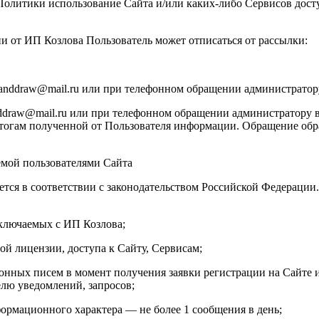
й Политики использование Сайта и/или каких-либо Сервисов до
ии от ИП Козлова Пользователь может отписаться от рассылки:
manddraw@mail.ru или при телефонном обращении администратор
draw@mail.ru или при телефонном обращении администратору в
тогам полученной от Пользователя информации. Обращение обраб
емой пользователями Сайта
ется в соответствии с законодательством Российской Федераци
аключаемых с ИП Козлова;
ой лицензии, доступа к Сайту, Сервисам;
онных писем в момент получения заявки регистрации на Сайте и
елю уведомлений, запросов;
ормационного характера — не более 1 сообщения в день;