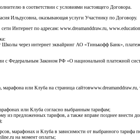
сполнителю в соответствии с условиями настоящего Договора.
асия Ильдусовна, оказывающая услуги Участнику по Договору.
ти Интернет по адресам: www.dreamanddraw.ru, www.education.dr
жа:
ет Школы через интернет эквайринг АО «Тинькофф Банк», плат
ии с Федеральным Законом РФ «О национальной платежной сист
а, марафона или Клуба на страница сайтовwww.dreamanddraw.ru, 
 марафонах или Клуба согласно выбранным тарифам;
ому из предложенных тарифов, а также вправе позднее внести д
;
курсов, марафонах и Клуба в зависимости от выбранного тарифа 
nline.ru на момент оплаты;