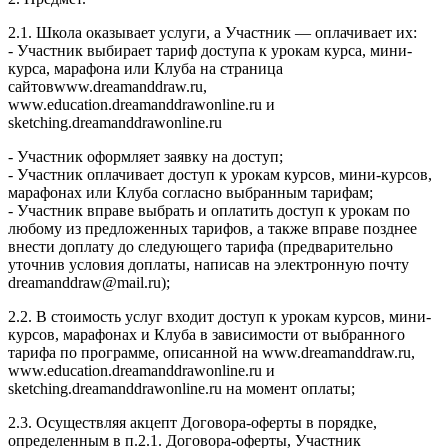
2.1. Школа оказывает услуги, а Участник — оплачивает их:
- Участник выбирает тариф доступа к урокам курса, мини-
курса, марафона или Клуба на страница
сайтовwww.dreamanddraw.ru,
www.education.dreamanddrawonline.ru и
sketching.dreamanddrawonline.ru
- Участник оформляет заявку на доступ;
- Участник оплачивает доступ к урокам курсов, мини-курсов,
марафонах или Клуба согласно выбранным тарифам;
- Участник вправе выбрать и оплатить доступ к урокам по
любому из предложенных тарифов, а также вправе позднее
внести доплату до следующего тарифа (предварительно
уточнив условия доплаты, написав на электронную почту
dreamanddraw@mail.ru);
2.2. В стоимость услуг входит доступ к урокам курсов, мини-
курсов, марафонах и Клуба в зависимости от выбранного
тарифа по программе, описанной на www.dreamanddraw.ru,
www.education.dreamanddrawonline.ru и
sketching.dreamanddrawonline.ru на момент оплаты;
2.3. Осуществляя акцепт Договора-оферты в порядке,
определенным в п.2.1. Договора-оферты, Участник