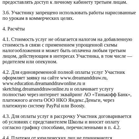
предоставлять доступ к личному кабинету третьим лицам.
3.6. Участнику запрещено использовать работы нарисованные
по урокам в коммерческих целях.
4. Расчёты
4.1. Cтоимость услуг не облагается налогом на добавленную
стоимость в связи с применением упрощенной схемы
налогообложения и может быть оплачена любым третьим
лицом, действующим в интересах Участника, в том числе —
родителем или опекуном.
4.2. Для единовременной полной оплаты услуг Участник
оформляет заявку на сайте www.dreamanddraw.ru,
www.education.dreamanddrawonline.ru и
sketching.dreamanddrawonline.ru и оплачивает услугу
полностью через интернет эквайринг АО «Тинькофф Банк»,
платежного агента ООО НКО Яндекс.Деньги, через
платежную систему PayPal или Boosty.
4.3. Для оплаты услуг в рассрочку Участник договаривается
об условиях с представителем Школы и вносит оплату
согласно графику способами, перечисленными в п. 4.2.
4.4. Платежи от юридических лиц не принимаются.