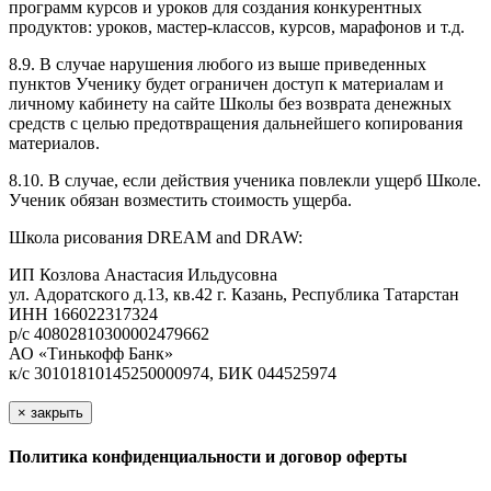
программ курсов и уроков для создания конкурентных
продуктов: уроков, мастер-классов, курсов, марафонов и т.д.
8.9. В случае нарушения любого из выше приведенных
пунктов Ученику будет ограничен доступ к материалам и
личному кабинету на сайте Школы без возврата денежных
средств с целью предотвращения дальнейшего копирования
материалов.
8.10. В случае, если действия ученика повлекли ущерб Школе.
Ученик обязан возместить стоимость ущерба.
Школа рисования DREAM and DRAW:
ИП Козлова Анастасия Ильдусовна
ул. Адоратского д.13, кв.42 г. Казань, Республика Татарстан
ИНН 166022317324
р/с 40802810300002479662
АО «Тинькофф Банк»
к/с 30101810145250000974, БИК 044525974
×
закрыть
Политика конфиденциальности и договор оферты