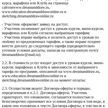
курса, марафона или Клуба на страница
сайтовwww.dreamanddraw.ru,
www.education.dreamanddrawonline.ru и
sketching.dreamanddrawonline.ru
- Участник оформляет заявку на доступ;
- Участник оплачивает доступ к урокам курсов, мини-курсов,
марафонах или Клуба согласно выбранным тарифам;
- Участник вправе выбрать и оплатить доступ к урокам по
любому из предложенных тарифов, а также вправе позднее
внести доплату до следующего тарифа (предварительно
уточнив условия доплаты, написав на электронную почту
dreamanddraw@mail.ru);
2.2. В стоимость услуг входит доступ к урокам курсов, мини-
курсов, марафонах и Клуба в зависимости от выбранного
тарифа по программе, описанной на www.dreamanddraw.ru,
www.education.dreamanddrawonline.ru и
sketching.dreamanddrawonline.ru на момент оплаты;
2.3. Осуществляя акцепт Договора-оферты в порядке,
определенным в п.2.1. Договора-оферты, Участник
гарантирует, что ознакомлен, соглашается полностью и
безоговорочно принимает все условия Договора в том виде, в
каком они изложены в тексте Договора-оферты, в том числе в