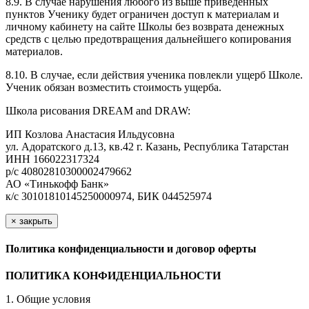
8.9. В случае нарушения любого из выше приведенных
пунктов Ученику будет ограничен доступ к материалам и
личному кабинету на сайте Школы без возврата денежных
средств с целью предотвращения дальнейшего копирования
материалов.
8.10. В случае, если действия ученика повлекли ущерб Школе.
Ученик обязан возместить стоимость ущерба.
Школа рисования DREAM and DRAW:
ИП Козлова Анастасия Ильдусовна
ул. Адоратского д.13, кв.42 г. Казань, Республика Татарстан
ИНН 166022317324
р/с 40802810300002479662
АО «Тинькофф Банк»
к/с 30101810145250000974, БИК 044525974
×
закрыть
Политика конфиденциальности и договор оферты
ПОЛИТИКА КОНФИДЕНЦИАЛЬНОСТИ
1. Общие условия