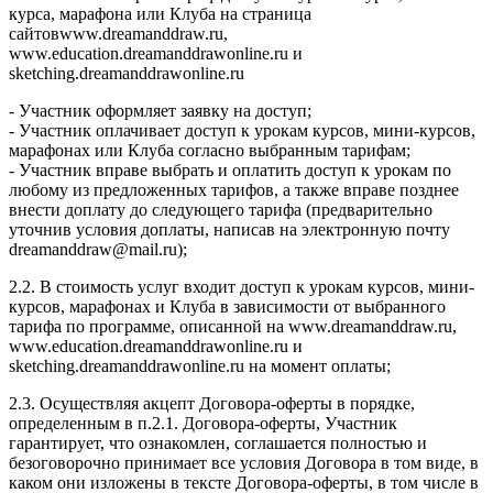
курса, марафона или Клуба на страница
сайтовwww.dreamanddraw.ru,
www.education.dreamanddrawonline.ru и
sketching.dreamanddrawonline.ru
- Участник оформляет заявку на доступ;
- Участник оплачивает доступ к урокам курсов, мини-курсов,
марафонах или Клуба согласно выбранным тарифам;
- Участник вправе выбрать и оплатить доступ к урокам по
любому из предложенных тарифов, а также вправе позднее
внести доплату до следующего тарифа (предварительно
уточнив условия доплаты, написав на электронную почту
dreamanddraw@mail.ru);
2.2. В стоимость услуг входит доступ к урокам курсов, мини-
курсов, марафонах и Клуба в зависимости от выбранного
тарифа по программе, описанной на www.dreamanddraw.ru,
www.education.dreamanddrawonline.ru и
sketching.dreamanddrawonline.ru на момент оплаты;
2.3. Осуществляя акцепт Договора-оферты в порядке,
определенным в п.2.1. Договора-оферты, Участник
гарантирует, что ознакомлен, соглашается полностью и
безоговорочно принимает все условия Договора в том виде, в
каком они изложены в тексте Договора-оферты, в том числе в