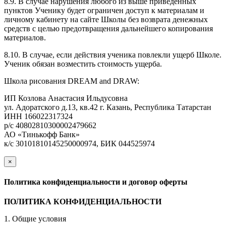
8.9. В случае нарушения любого из выше приведенных
пунктов Ученику будет ограничен доступ к материалам и
личному кабинету на сайте Школы без возврата денежных
средств с целью предотвращения дальнейшего копирования
материалов.
8.10. В случае, если действия ученика повлекли ущерб Школе.
Ученик обязан возместить стоимость ущерба.
Школа рисования DREAM and DRAW:
ИП Козлова Анастасия Ильдусовна
ул. Адоратского д.13, кв.42 г. Казань, Республика Татарстан
ИНН 166022317324
р/с 40802810300002479662
АО «Тинькофф Банк»
к/с 30101810145250000974, БИК 044525974
×
закрыть
Политика конфиденциальности и договор оферты
ПОЛИТИКА КОНФИДЕНЦИАЛЬНОСТИ
1. Общие условия