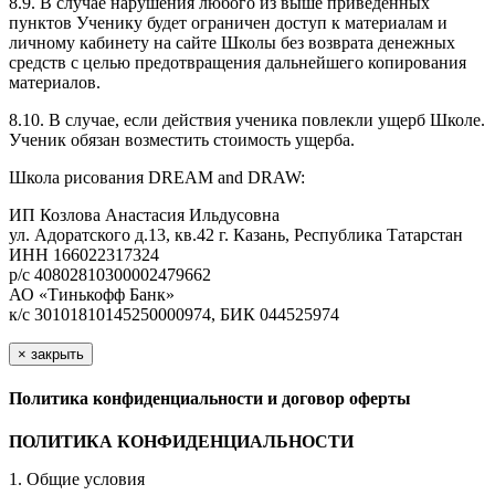
8.9. В случае нарушения любого из выше приведенных
пунктов Ученику будет ограничен доступ к материалам и
личному кабинету на сайте Школы без возврата денежных
средств с целью предотвращения дальнейшего копирования
материалов.
8.10. В случае, если действия ученика повлекли ущерб Школе.
Ученик обязан возместить стоимость ущерба.
Школа рисования DREAM and DRAW:
ИП Козлова Анастасия Ильдусовна
ул. Адоратского д.13, кв.42 г. Казань, Республика Татарстан
ИНН 166022317324
р/с 40802810300002479662
АО «Тинькофф Банк»
к/с 30101810145250000974, БИК 044525974
×
закрыть
Политика конфиденциальности и договор оферты
ПОЛИТИКА КОНФИДЕНЦИАЛЬНОСТИ
1. Общие условия