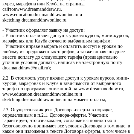
курса, марафона или Клуба на страница
сайтовwww.dreamanddraw.ru,
www.education.dreamanddrawonline.ru и
sketching.dreamanddrawonline.ru
- Участник оформляет заявку на доступ;
- Участник оплачивает доступ к урокам курсов, мини-курсов,
марафонах или Клуба согласно выбранным тарифам;
- Участник вправе выбрать и оплатить доступ к урокам по
любому из предложенных тарифов, а также вправе позднее
внести доплату до следующего тарифа (предварительно
уточнив условия доплаты, написав на электронную почту
dreamanddraw@mail.ru);
2.2. В стоимость услуг входит доступ к урокам курсов, мини-
курсов, марафонах и Клуба в зависимости от выбранного
тарифа по программе, описанной на www.dreamanddraw.ru,
www.education.dreamanddrawonline.ru и
sketching.dreamanddrawonline.ru на момент оплаты;
2.3. Осуществляя акцепт Договора-оферты в порядке,
определенным в п.2.1. Договора-оферты, Участник
гарантирует, что ознакомлен, соглашается полностью и
безоговорочно принимает все условия Договора в том виде, в
каком они изложены в тексте Договора-оферты, в том числе в