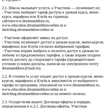
2.1. Школа оказывает услуги, а Участник — оплачивает их:
- Участник выбирает тариф доступа к урокам курса, мини-
курса, марафона или Клуба на страница
сайтовwww.dreamanddraw.ru,
www.education.dreamanddrawonline.ru и
sketching.dreamanddrawonline.ru
- Участник оформляет заявку на доступ;
- Участник оплачивает доступ к урокам курсов, мини-курсов,
марафонах или Клуба согласно выбранным тарифам;
- Участник вправе выбрать и оплатить доступ к урокам по
любому из предложенных тарифов, а также вправе позднее
внести доплату до следующего тарифа (предварительно
уточнив условия доплаты, написав на электронную почту
dreamanddraw@mail.ru);
2.2. В стоимость услуг входит доступ к урокам курсов, мини-
курсов, марафонах и Клуба в зависимости от выбранного
тарифа по программе, описанной на www.dreamanddraw.ru,
www.education.dreamanddrawonline.ru и
sketching.dreamanddrawonline.ru на момент оплаты;
2.3. Осуществляя акцепт Договора-оферты в порядке,
определенным в п.2.1. Договора-оферты, Участник