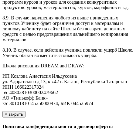
программ курсов и уроков для создания конкурентных
продуктов: уроков, мастер-классов, курсов, марафонов и т.д.
8.9. В случае нарушения любого из выше приведенных
пунктов Ученику будет ограничен доступ к материалам и
личному кабинету на сайте Школы без возврата денежных
средств с целью предотвращения дальнейшего копирования
материалов.
8.10. В случае, если действия ученика повлекли ущерб Школе.
Ученик обязан возместить стоимость ущерба.
Школа рисования DREAM and DRAW:
ИП Козлова Анастасия Ильдусовна
ул. Адоратского д.13, кв.42 г. Казань, Республика Татарстан
ИНН 166022317324
р/с 40802810300002479662
АО «Тинькофф Банк»
к/с 30101810145250000974, БИК 044525974
×
закрыть
Политика конфиденциальности и договор оферты