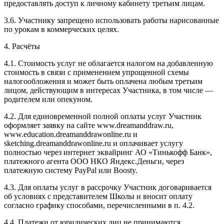
предоставлять доступ к личному кабинету третьим лицам.
3.6. Участнику запрещено использовать работы нарисованные
по урокам в коммерческих целях.
4. Расчёты
4.1. Cтоимость услуг не облагается налогом на добавленную
стоимость в связи с применением упрощенной схемы
налогообложения и может быть оплачена любым третьим
лицом, действующим в интересах Участника, в том числе —
родителем или опекуном.
4.2. Для единовременной полной оплаты услуг Участник
оформляет заявку на сайте www.dreamanddraw.ru,
www.education.dreamanddrawonline.ru и
sketching.dreamanddrawonline.ru и оплачивает услугу
полностью через интернет эквайринг АО «Тинькофф Банк»,
платежного агента ООО НКО Яндекс.Деньги, через
платежную систему PayPal или Boosty.
4.3. Для оплаты услуг в рассрочку Участник договаривается
об условиях с представителем Школы и вносит оплату
согласно графику способами, перечисленными в п. 4.2.
4.4. Платежи от юридических лиц не принимаются.