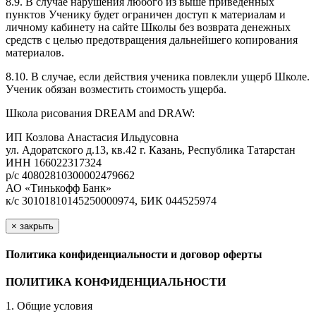
8.9. В случае нарушения любого из выше приведенных
пунктов Ученику будет ограничен доступ к материалам и
личному кабинету на сайте Школы без возврата денежных
средств с целью предотвращения дальнейшего копирования
материалов.
8.10. В случае, если действия ученика повлекли ущерб Школе.
Ученик обязан возместить стоимость ущерба.
Школа рисования DREAM and DRAW:
ИП Козлова Анастасия Ильдусовна
ул. Адоратского д.13, кв.42 г. Казань, Республика Татарстан
ИНН 166022317324
р/с 40802810300002479662
АО «Тинькофф Банк»
к/с 30101810145250000974, БИК 044525974
×
закрыть
Политика конфиденциальности и договор оферты
ПОЛИТИКА КОНФИДЕНЦИАЛЬНОСТИ
1. Общие условия