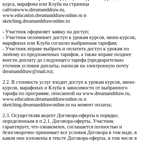
курса, марафона или Клуба на страница
сайтовwww.dreamanddraw.ru,
www.education.dreamanddrawonline.ru и
sketching.dreamanddrawonline.ru
- Участник оформляет заявку на доступ;
- Участник оплачивает доступ к урокам курсов, мини-курсов,
марафонах или Клуба согласно выбранным тарифам;
- Участник вправе выбрать и оплатить доступ к урокам по
любому из предложенных тарифов, а также вправе позднее
внести доплату до следующего тарифа (предварительно
уточнив условия доплаты, написав на электронную почту
dreamanddraw@mail.ru);
2.2. В стоимость услуг входит доступ к урокам курсов, мини-
курсов, марафонах и Клуба в зависимости от выбранного
тарифа по программе, описанной на www.dreamanddraw.ru,
www.education.dreamanddrawonline.ru и
sketching.dreamanddrawonline.ru на момент оплаты;
2.3. Осуществляя акцепт Договора-оферты в порядке,
определенным в п.2.1. Договора-оферты, Участник
гарантирует, что ознакомлен, соглашается полностью и
безоговорочно принимает все условия Договора в том виде, в
каком они изложены в тексте Договора-оферты, в том числе в